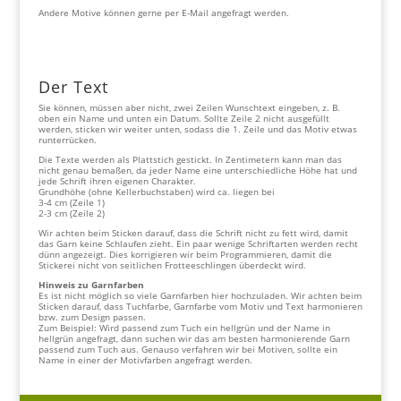
Andere Motive können gerne per E-Mail angefragt werden.
Der Text
Sie können, müssen aber nicht, zwei Zeilen Wunschtext eingeben, z. B.
oben ein Name und unten ein Datum. Sollte Zeile 2 nicht ausgefüllt
werden, sticken wir weiter unten, sodass die 1. Zeile und das Motiv etwas
runterrücken.
Die Texte werden als Plattstich gestickt. In Zentimetern kann man das
nicht genau bemaßen, da jeder Name eine unterschiedliche Höhe hat und
jede Schrift ihren eigenen Charakter.
Grundhöhe (ohne Kellerbuchstaben) wird ca. liegen bei
3-4 cm (Zeile 1)
2-3 cm (Zeile 2)
Wir achten beim Sticken darauf, dass die Schrift nicht zu fett wird, damit
das Garn keine Schlaufen zieht. Ein paar wenige Schriftarten werden recht
dünn angezeigt. Dies korrigieren wir beim Programmieren, damit die
Stickerei nicht von seitlichen Frotteeschlingen überdeckt wird.
Hinweis zu Garnfarben
Es ist nicht möglich so viele Garnfarben hier hochzuladen. Wir achten beim
Sticken darauf, dass Tuchfarbe, Garnfarbe vom Motiv und Text harmonieren
bzw. zum Design passen.
Zum Beispiel: Wird passend zum Tuch ein hellgrün und der Name in
hellgrün angefragt, dann suchen wir das am besten harmonierende Garn
passend zum Tuch aus. Genauso verfahren wir bei Motiven, sollte ein
Name in einer der Motivfarben angefragt werden.