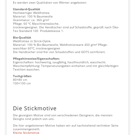
Es werden zwei Qualitäten von Wörner angeboten:
Standard-Qualität
Hochwertiger Webfrottee.
Material: 100 % Baumwolle
Grammatur: ca. 360 g/m²
Pflege: 60 ºC Maschinenwäsche,
trocknergeeignet. Die Handtücher sind auf Schadstoffe, geprüft nach Öko-
Tex Standard 100 Produktklasse 1.
Bio-Qualität
Webfrottee in Strick-Optik.
Material: 100 % Bio-Baumwolle, Webfrottierware 450 g/m² Pflege:
waschbar 60°C, trocknergeeignet
Die Handtücher sind frei von Schadstoffen und GOTS zertifiziert.
Pflegehinweise/Eigenschaften:
Eigenschaften: hochwertig, saugfähig, hautfreundlich, waschecht.
Waschempfehlung: Temperaturangaben einhalten und mit gleichfarbigen
Textilien waschen.
Tuchgrößen
80×80 cm
100×100 cm
Die Stickmotive
Die gezeigten Motive sind von verschiedenen Designern, die meisten
Designs sind jedoch von uns.
Die hier angebotenen Motive haben wir auf nachstehend verlinkter Seite
zusammengestellt.
Kleine Stickmotive