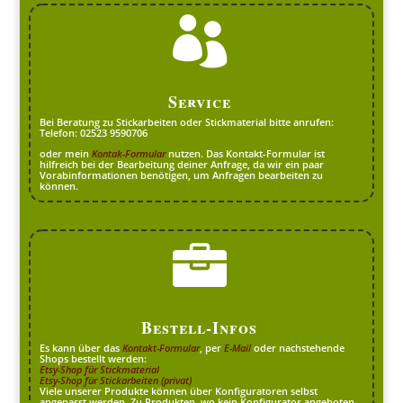

Service
Bei Beratung zu Stickarbeiten oder Stickmaterial bitte anrufen:
Telefon: 02523 9590706
oder mein
Kontak-Formular
nutzen. Das Kontakt-Formular ist
hilfreich bei der Bearbeitung deiner Anfrage, da wir ein paar
Vorabinformationen benötigen, um Anfragen bearbeiten zu
können.

Bestell-Infos
Es kann über das
Kontakt-Formular
, per
E-Mail
oder nachstehende
Shops bestellt werden:
Etsy-Shop für Stickmaterial
Etsy-Shop für Stickarbeiten (privat)
Viele unserer Produkte können über Konfiguratoren selbst
angepasst werden. Zu Produkten, wo kein Konfigurator angeboten