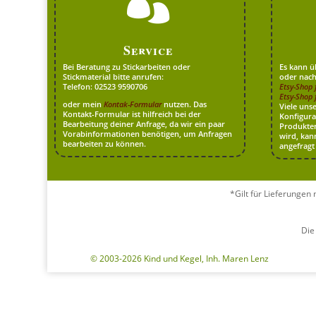

Service
Bei Beratung zu Stickarbeiten oder
Es kann ü
Stickmaterial bitte anrufen:
oder nach
Telefon: 02523 9590706
Etsy-Shop 
Etsy-Shop f
oder mein
Kontak-Formular
nutzen. Das
Viele uns
Kontakt-Formular ist hilfreich bei der
Konfigura
Bearbeitung deiner Anfrage, da wir ein paar
Produkten
Vorabinformationen benötigen, um Anfragen
wird, kan
bearbeiten zu können.
angefragt
*Gilt für Lieferungen
Die
© 2003-2026 Kind und Kegel, Inh. Maren Lenz