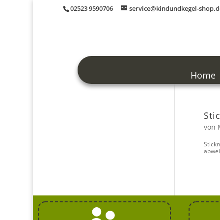
02523 9590706
service@kindundkegel-shop.d
Home
Sti
von
Stick
abwei