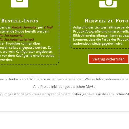


Bestell-Infos
Hinweis zu Foto
ber das
Kontakt-Formular
, per
E-Mail
Aufgrund der Lichtverhältnisse bei d
stehende Shops bestellt werden:
Produktfotografie und unterschiedli
für Stickmaterial
Bildschirmeinstellungen kann es daz
ür Stickarbeiten (privat)
kommen, dass die Farbe des Produkt
erer Produkte können über
authentisch wiedergegeben wird.
toren selbst angepasst werden. Zu
, wo kein Konfigurator angeboten
n vor dem Kauf gerne eine Vorschau
Vertrag widerrufen
 werden.
 nach Deutschland. Wir liefern nicht in andere Länder. Weiter Informationen sieh
Alle Preise inkl. der gesetzlichen MwSt.
 durchgestrichenen Preise entsprechen dem bisherigen Preis in diesem Online-S