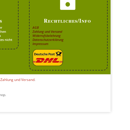

s
Rechtliches/Info
er
AGB
chen
Zahlung und Versand
u
Widerrufsbelehrung
es nicht
Datenschutzerklärung
Impressum
e
Zahlung und Versand
.
hop.