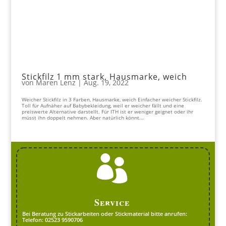
Stickfilz 1 mm stark, Hausmarke, weich
von
Maren Lenz
|
Aug. 19, 2022
Weicher Stickfilz in 3 Farben, Hausmarke, weich Einfacher weicher Stickfilz.
Toll für Aufnäher auf Babybekleidung, weil er weicher fällt und eine
preiswerte Alternative darstellt. Für ITH ist er weniger geignet oder ihr
müsst ihn doppelt nehmen. Aber natürlich könnt...

Service
Bei Beratung zu Stickarbeiten oder Stickmaterial bitte anrufen:
Telefon: 02523 9590706