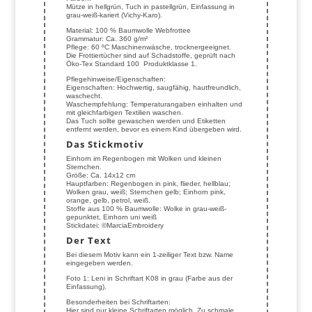
Mütze in hellgrün, Tuch in pastellgrün, Einfassung in
grau-weiß-kariert (Vichy-Karo).
Material: 100 % Baumwolle Webfrottee
Grammatur: Ca. 360 g/m²
Pflege: 60 ºC Maschinenwäsche, trocknergeeignet.
Die Frottiertücher sind auf Schadstoffe, geprüft nach
Öko-Tex Standard 100 Produktklasse 1.
Pflegehinweise/Eigenschaften:
Eigenschaften: Hochwertig, saugfähig, hautfreundlich,
waschecht.
Waschempfehlung: Temperaturangaben einhalten und
mit gleichfarbigen Textilien waschen.
Das Tuch sollte gewaschen werden und Etiketten
entfernt werden, bevor es einem Kind übergeben wird.
Das Stickmotiv
Einhorn im Regenbogen mit Wolken und kleinen
Sternchen.
Größe: Ca. 14x12 cm
Hauptfarben: Regenbogen in pink, flieder, hellblau;
Wolken grau, weiß; Sternchen gelb; Einhorn pink,
orange, gelb, petrol, weiß.
Stoffe aus 100 % Baumwolle: Wolke in grau-weiß-
gepunktet, Einhorn uni weiß
Stickdatei: ©MarciaEmbroidery
Der Text
Bei diesem Motiv kann ein 1-zeiliger Text bzw. Name
eingegeben werden.
Foto 1: Leni in Schriftart K08 in grau (Farbe aus der
Einfassung).
Besonderheiten bei Schriftarten:
Hier sind nur kleine Schriftarten möglich. Zu schmale