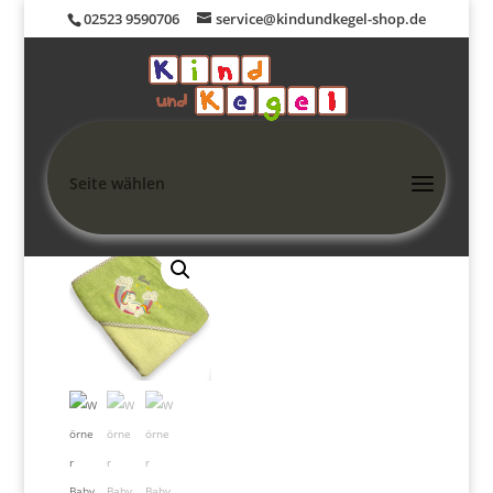
02523 9590706
service@kindundkegel-shop.de
Seite wählen
Home
/
Shop
/
BABY + KIND
/
Baby Badetücher Einzelmotive
/
Wörner Baby Badetuch Standard hellgrün-pastellgrün mit Einhorn
Regenbogen