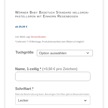
Wörner Baby Badetuch Standard hellgrün-
pastellgrün mit Einhorn Regenbogen
ab
20,00
€
inkl. MwSt.
zzgl.
Versandkosten
*Lieferzeit:
7-14 Werktage, Produktionsartikel, kein Widerruf möglich!
Tuchgröße
Name, 1-zeilig
*
(+0,50 € pro Zeichen)
Schriftart
*
Bitte die Beschreibung lesen. Bei einigen Schriften gibt es Besonderheiten.