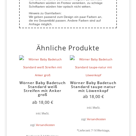
Schriftarten würden im Frottee versinken, zu schräge
Schriftarten würden hier optisch nicht wirken.
Hinweis zu Garnfarben:
Wir geben passend zum Design ein paar Farben an,
die ins Gesamtbild passen. Andere Farben sind auf
Anfrage möglich.
Ähnliche Produkte
Wörner Baby Badetuch
Wörner Baby Badetuch
Standard weiß
Standard taupe-natur
Streifen mit Anker
mit Löwenkopf
groß
ab
18,00
€
ab
18,00
€
inkl. MwSt.
inkl. MwSt.
zzgl.
Versandkosten
zzgl.
Versandkosten
*Lieferzeit:
7-14 Werktage,