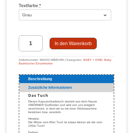
Textfarbe
*
Wörner
Baby
Badetuch
Standard
hellgrün-
pastellgrün
mit
In den Warenkorb
Einhorn
Regenbogen
Menge
Artikelnummer:
MG002-WBBVNN
Kategorien:
BABY + KIND
,
Baby
Badetücher Einzelmotive
Beschreibung
Zusätzliche Informationen
Das Tuch
Dieses Kapuzenbadetuch stammt aus dem Hause
©WÖRNER Südfrottier und wird von uns lediglich
verschönert, in dem wir es mit einer Stickmaschine
besticken bzw. veredeln.
Hinweis:
Die Mütze vom 80er Tuch ist etwas kleiner als die vom
100er Tuch!
Farben: