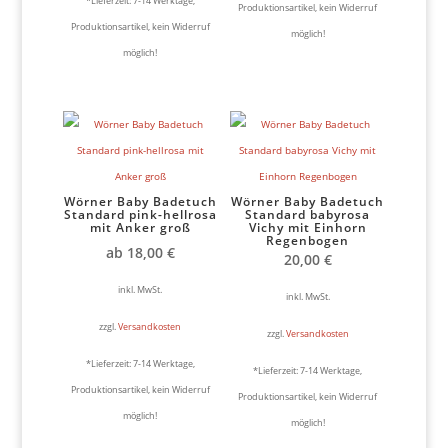
*Lieferzeit:
7-14 Werktage,
Produktionsartikel, kein Widerruf
Produktionsartikel, kein Widerruf
möglich!
möglich!
Wörner Baby Badetuch
Wörner Baby Badetuch
Standard pink-hellrosa
Standard babyrosa
mit Anker groß
Vichy mit Einhorn
Regenbogen
ab
18,00
€
20,00
€
inkl. MwSt.
inkl. MwSt.
zzgl.
Versandkosten
zzgl.
Versandkosten
*Lieferzeit:
7-14 Werktage,
*Lieferzeit:
7-14 Werktage,
Produktionsartikel, kein Widerruf
Produktionsartikel, kein Widerruf
möglich!
möglich!