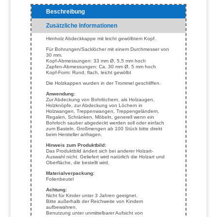
Beschreibung
Zusätzliche Informationen
Hirnholz Abdeckkappe mit leicht gewölbtem Kopf.
Für Bohrungen/Sacklöcher mit einem Durchmesser von
30 mm.
Kopf-Abmessungen: 33 mm Ø, 5,5 mm hoch
Zapfen-Abmessungen: Ca. 30 mm Ø, 5 mm hoch
Kopf-Form: Rund, flach, leicht gewölbt
Die Holzkappen wurden in der Trommel geschliffen.
Anwendung:
Zur Abdeckung von Bohrlöchern, als Holzaugen,
Holzknöpfe, zur Abdeckung von Löchern in
Holzwangen, Treppenwangen, Treppengeländern,
Regalen, Schränken, Möbeln, generell wenn ein
Bohrloch sauber abgedeckt werden soll oder einfach
zum Basteln. Großmengen ab 100 Stück bitte direkt
beim Hersteller anfragen.
Hinweis zum Produktbild:
Das Produktbild ändert sich bei anderer Holzart-
Auswahl nicht. Geliefert wird natürlich die Holzart und
Oberfläche, die bestellt wird.
Materialverpackung:
Folienbeutel
Achtung:
Nicht für Kinder unter 3 Jahren geeignet.
Bitte außerhalb der Reichweite von Kindern
aufbewahren.
Benutzung unter unmittelbarer Aufsicht von