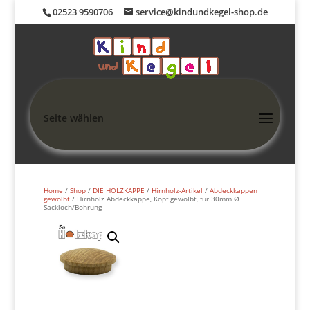
02523 9590706
service@kindundkegel-shop.de
Seite wählen
Home
/
Shop
/
DIE HOLZKAPPE
/
Hirnholz-Artikel
/
Abdeckkappen
gewölbt
/ Hirnholz Abdeckkappe, Kopf gewölbt, für 30mm Ø
Sackloch/Bohrung