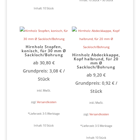
Inhalt: 10
Stück
– 50
Stück
Inhalt: 10
Stück
Hirnholz Stopfen,
konisch, für 30 mm Ø
Sackloch/Bohrung
Hirnholz Abdeckkappe,
Kopf halbrund, für 20
ab
30,80
€
mm Ø
Sackloch/Bohrung
Grundpreis:
3,08
€
/
ab
9,20
€
Stück
Grundpreis:
0,92
€
/
Stück
inkl. MwSt.
zzgl.
Versandkosten
inkl. MwSt.
*Lieferzeit:
3-5 Werktage
zzgl.
Versandkosten
Inhalt: 10
Stück
*Lieferzeit:
3-5 Werktage
Inhalt: 10
Stück