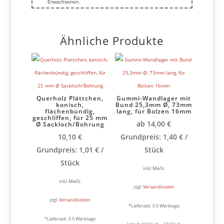
Erwachsenen.
Ähnliche Produkte
Querholz Plättchen,
Gummi-Wandlager mit
konisch,
Bund 25,3mm Ø, 73mm
flächenbündig,
lang, für Bolzen 16mm
geschliffen, für 25 mm
ab
14,00
€
Ø Sackloch/Bohrung
10,10
€
Grundpreis:
1,40
€
/
Grundpreis:
1,01
€
/
Stück
Stück
inkl. MwSt.
inkl. MwSt.
zzgl.
Versandkosten
zzgl.
Versandkosten
*Lieferzeit:
3-5 Werktage
*Lieferzeit:
3-5 Werktage