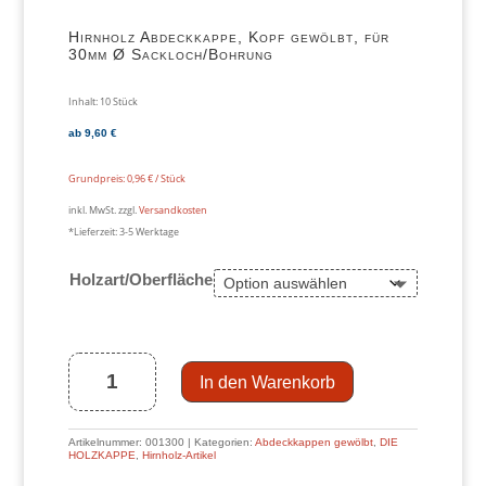
Hirnholz Abdeckkappe, Kopf gewölbt, für
30mm Ø Sackloch/Bohrung
Inhalt: 10
Stück
ab
9,60
€
Grundpreis:
0,96
€
/
Stück
inkl. MwSt.
zzgl.
Versandkosten
*Lieferzeit:
3-5 Werktage
Holzart/Oberfläche
Hirnholz
Abdeckkappe,
Kopf
gewölbt,
für
30mm
Ø
In den Warenkorb
Sackloch/Bohrung
Menge
Artikelnummer:
001300
Kategorien:
Abdeckkappen gewölbt
,
DIE
HOLZKAPPE
,
Hirnholz-Artikel