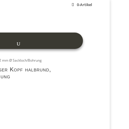
0-Artikel
 12 mm Ø Sackloch/Bohrung
ßer Kopf halbrund,
rung