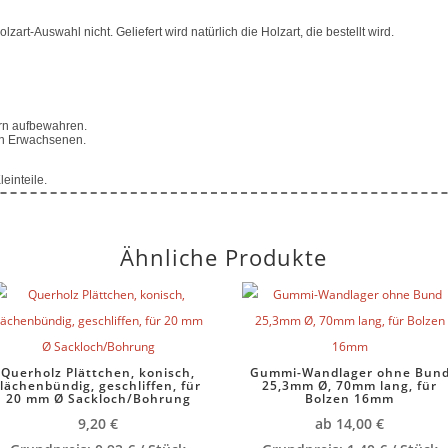
zart-Auswahl nicht. Geliefert wird natürlich die Holzart, die bestellt wird.
ern aufbewahren.
von Erwachsenen.
einteile.
Ähnliche Produkte
Querholz Plättchen, konisch,
Gummi-Wandlager ohne Bun
flächenbündig, geschliffen, für
25,3mm Ø, 70mm lang, für
20 mm Ø Sackloch/Bohrung
Bolzen 16mm
9,20
€
ab
14,00
€