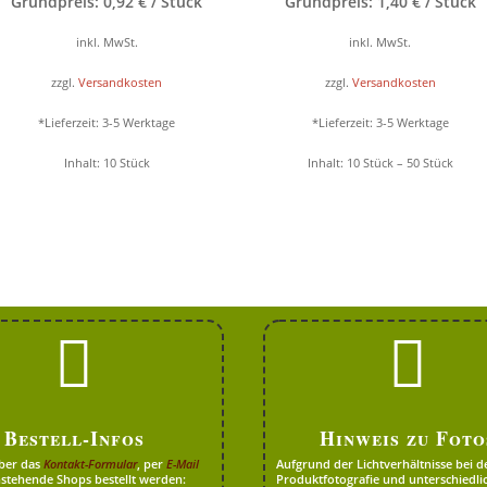
Grundpreis:
0,92
€
/
Stück
Grundpreis:
1,40
€
/
Stück
inkl. MwSt.
inkl. MwSt.
zzgl.
Versandkosten
zzgl.
Versandkosten
*Lieferzeit:
3-5 Werktage
*Lieferzeit:
3-5 Werktage
Inhalt: 10
Stück
Inhalt: 10
Stück
– 50
Stück


Bestell-Infos
Hinweis zu Foto
ber das
Kontakt-Formular
, per
E-Mail
Aufgrund der Lichtverhältnisse bei d
stehende Shops bestellt werden:
Produktfotografie und unterschiedli