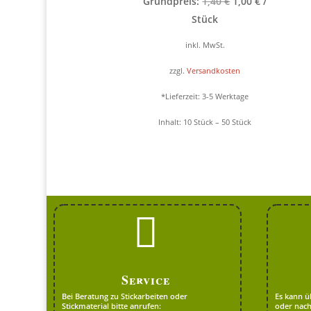
Ursprünglicher
Aktueller
Grundpreis:
1,40
€
1,00
€
/
Preis
Preis
Stück
war:
ist:
inkl. MwSt.
1,40 €
1,00 €.
zzgl.
Versandkosten
*Lieferzeit:
3-5 Werktage
Inhalt: 10
Stück
– 50
Stück

Service
Bei Beratung zu Stickarbeiten oder
Es kann ü
Stickmaterial bitte anrufen:
oder nach