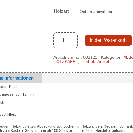
Holzart
Hirnholz
Abdeckkappe,
großer
Kopf
halbrund,
für
12
In den Warenkorb
mm
Ø
Sackloch/Bohrung
Menge
Artikelnummer:
002121
Kategorien:
Abde
HOLZKAPPE
,
Hirnholz-Artikel
he Informationen
ndem Kopf.
rchmesser von 12 mm.
h
och
schliffen.
augen, Holzknöpfe, zur Abdeckung von Löchern in Holzwangen, Regalen, Schränk
h zum Basteln. Großmengen ab 100 Stück bitte direkt beim Hersteller anfragen.