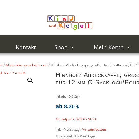
Kontakt
Shop
Mein Konto
el
/
Abdeckkappen halbrund
/ Hirnholz Abdeckkappe, großer Kopf halbrund, für
Hirnholz Abdeckkappe, gro
für 12 mm Ø Sackloch/Boh
Inhalt: 10
Stück
ab
8,20
€
Grundpreis:
0,82
€
/
Stück
inkl. MwSt.
zzgl.
Versandkosten
*Lieferzeit:
3-5 Werktage