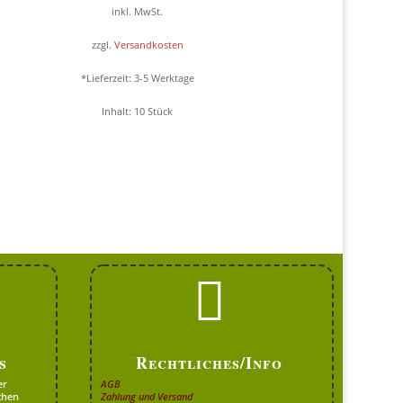
inkl. MwSt.
zzgl.
Versandkosten
*Lieferzeit:
3-5 Werktage
Inhalt: 10
Stück

s
Rechtliches/Info
er
AGB
chen
Zahlung und Versand