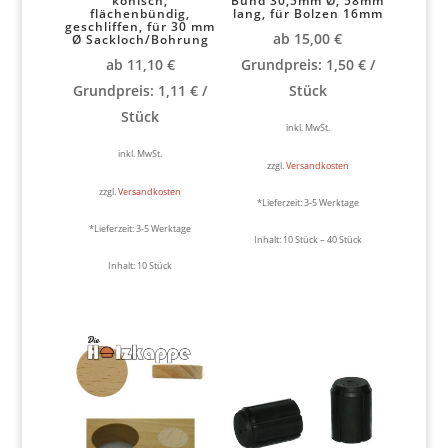
konisch,
Bund 30,5mm Ø, 58mm
flächenbündig,
lang, für Bolzen 16mm
geschliffen, für 30 mm
ab
15,00
€
Ø Sackloch/Bohrung
ab
11,10
€
Grundpreis:
1,50
€
/
Grundpreis:
1,11
€
/
Stück
Stück
inkl. MwSt.
inkl. MwSt.
zzgl.
Versandkosten
zzgl.
Versandkosten
*Lieferzeit:
3-5 Werktage
*Lieferzeit:
3-5 Werktage
Inhalt: 10
Stück
– 40
Stück
Inhalt: 10
Stück