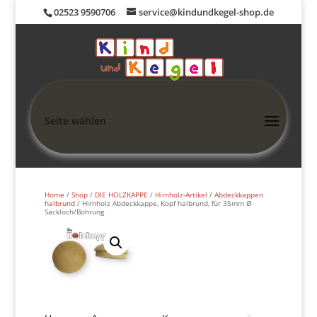
02523 9590706
service@kindundkegel-shop.de
Seite wählen
Home
/
Shop
/
DIE HOLZKAPPE
/
Hirnholz-Artikel
/
Abdeckkappen
halbrund
/ Hirnholz Abdeckkappe, Kopf halbrund, für 35mm Ø
Sackloch/Bohrung