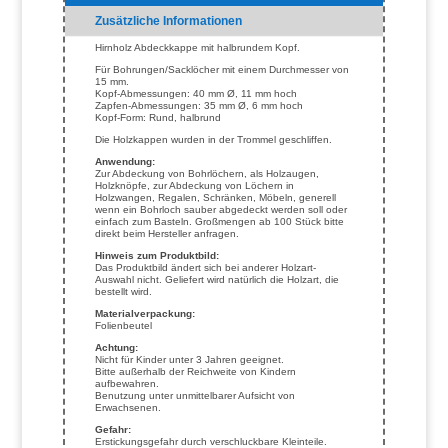
Zusätzliche Informationen
Hirnholz Abdeckkappe mit halbrundem Kopf.
Für Bohrungen/Sacklöcher mit einem Durchmesser von
15 mm.
Kopf-Abmessungen: 40 mm Ø, 11 mm hoch
Zapfen-Abmessungen: 35 mm Ø, 6 mm hoch
Kopf-Form: Rund, halbrund
Die Holzkappen wurden in der Trommel geschliffen.
Anwendung:
Zur Abdeckung von Bohrlöchern, als Holzaugen,
Holzknöpfe, zur Abdeckung von Löchern in
Holzwangen, Regalen, Schränken, Möbeln, generell
wenn ein Bohrloch sauber abgedeckt werden soll oder
einfach zum Basteln. Großmengen ab 100 Stück bitte
direkt beim Hersteller anfragen.
Hinweis zum Produktbild:
Das Produktbild ändert sich bei anderer Holzart-
Auswahl nicht. Geliefert wird natürlich die Holzart, die
bestellt wird.
Materialverpackung:
Folienbeutel
Achtung:
Nicht für Kinder unter 3 Jahren geeignet.
Bitte außerhalb der Reichweite von Kindern
aufbewahren.
Benutzung unter unmittelbarer Aufsicht von
Erwachsenen.
Gefahr:
Erstickungsgefahr durch verschluckbare Kleinteile.