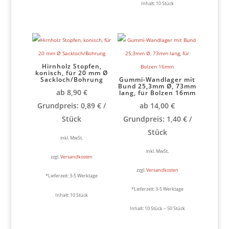
Inhalt: 10
Stück
Hirnholz Stopfen,
konisch, für 20 mm Ø
Sackloch/Bohrung
Gummi-Wandlager mit
Bund 25,3mm Ø, 73mm
ab
8,90
€
lang, für Bolzen 16mm
Grundpreis:
0,89
€
/
ab
14,00
€
Stück
Grundpreis:
1,40
€
/
Stück
inkl. MwSt.
inkl. MwSt.
zzgl.
Versandkosten
zzgl.
Versandkosten
*Lieferzeit:
3-5 Werktage
*Lieferzeit:
3-5 Werktage
Inhalt: 10
Stück
Inhalt: 10
Stück
– 50
Stück