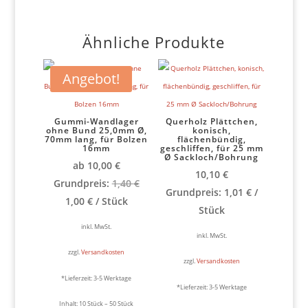
Ähnliche Produkte
Angebot!
Gummi-Wandlager
Querholz Plättchen,
ohne Bund 25,0mm Ø,
konisch,
70mm lang, für Bolzen
flächenbündig,
16mm
geschliffen, für 25 mm
Ø Sackloch/Bohrung
ab
10,00
€
10,10
€
Ursprünglicher
Grundpreis:
1,40
€
Grundpreis:
1,01
€
/
Aktueller
Preis
1,00
€
/
Stück
Stück
Preis
war:
inkl. MwSt.
ist:
1,40 €
inkl. MwSt.
1,00 €.
zzgl.
Versandkosten
zzgl.
Versandkosten
*Lieferzeit:
3-5 Werktage
*Lieferzeit:
3-5 Werktage
Inhalt: 10
Stück
– 50
Stück