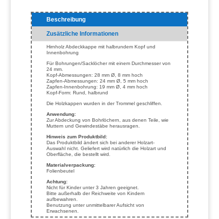
Beschreibung
Zusätzliche Informationen
Hirnholz Abdeckkappe mit halbrundem Kopf und
Innenbohrung
Für Bohrungen/Sacklöcher mit einem Durchmesser von
24 mm.
Kopf-Abmessungen: 28 mm Ø, 8 mm hoch
Zapfen-Abmessungen: 24 mm Ø, 5 mm hoch
Zapfen-Innenbohrung: 19 mm Ø, 4 mm hoch
Kopf-Form: Rund, halbrund
Die Holzkappen wurden in der Trommel geschliffen.
Anwendung:
Zur Abdeckung von Bohrlöchern, aus denen Teile, wie
Muttern und Gewindestäbe herausragen.
Hinweis zum Produktbild:
Das Produktbild ändert sich bei anderer Holzart-
Auswahl nicht. Geliefert wird natürlich die Holzart und
Oberfläche, die bestellt wird.
Materialverpackung:
Folienbeutel
Achtung:
Nicht für Kinder unter 3 Jahren geeignet.
Bitte außerhalb der Reichweite von Kindern
aufbewahren.
Benutzung unter unmittelbarer Aufsicht von
Erwachsenen.