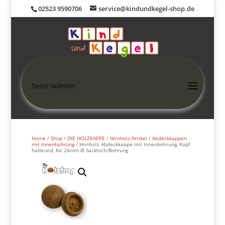
02523 9590706
service@kindundkegel-shop.de
Seite wählen
Home
/
Shop
/
DIE HOLZKAPPE
/
Hirnholz-Artikel
/
Abdeckkappen
mit Innenbohrung
/ Hirnholz Abdeckkappe mit Innenbohrung, Kopf
halbrund, für 24mm Ø Sackloch/Bohrung