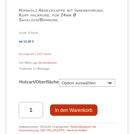
Hirnholz Abdeckkappe mit Innenbohrung,
Kopf halbrund, für 24mm Ø
Sackloch/Bohrung
Inhalt: 10
Stück
ab
13,30
€
Grundpreis:
1,33
€
/
Stück
inkl. MwSt.
zzgl.
Versandkosten
*Lieferzeit:
3-5 Werktage
Holzart/Oberfläche
Hirnholz
Abdeckkappe
mit
Innenbohrung,
Kopf
halbrund,
für
In den Warenkorb
24mm
Ø
Sackloch/Bohrung
Menge
Artikelnummer:
003240
Kategorien:
Abdeckkappen mit
Innenbohrung
,
DIE HOLZKAPPE
,
Hirnholz-Artikel