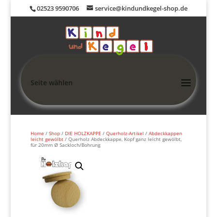
02523 9590706
service@kindundkegel-shop.de
Seite wählen
Home
/
Shop
/
DIE HOLZKAPPE
/
Querholz-Artikel
/
Abdeckkappen
leicht gewölbt
/ Querholz Abdeckkappe, Kopf ganz leicht gewölbt,
für 20mm Ø Sackloch/Bohrung