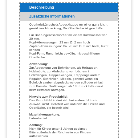
Beschreibung
Zusätzliche Informationen
Querholz/Längsholz Abdeckkappe mit einer ganz leicht
gewölbten Abdeckung, Die Oberfläche ist geschliffen.
Für Bohrungen/Sacklöcher mit einem Durchmesser von
20 mm.
Kopf-Abmessungen: 23 mm Ø, 2 mm hoch
Zapfen-Abmessungen: Ca. 20 mm Ø, 3 mm hoch, leicht
konisch
Kopf-Form: Rund, leicht gewölbt, mit geschliffener
Oberfläche
Anwendung:
Zur Abdeckung von Bohrlöchern, als Holzaugen,
Holzknöpfe, zur Abdeckung von Löchern in
Holzwangen, Treppenwangen, Treppengeländern,
Regalen, Schränken, Möbeln, generell wenn ein
Bohrloch sauber abgedeckt werden soll oder einfach
zum Basteln. Großmengen ab 100 Stück bitte direkt
beim Hersteller anfragen.
Hinweis zum Produktbild:
Das Produktbild ändert sich bei anderer Holzart-
Auswahl nicht. Geliefert wird natürlich die Holzart und
Oberfläche, die bestellt wird.
Materialverpackung:
Folienbeutel
Achtung:
Nicht für Kinder unter 3 Jahren geeignet.
Bitte außerhalb der Reichweite von Kindern
aufbewahren.