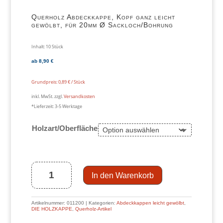
Querholz Abdeckkappe, Kopf ganz leicht
gewölbt, für 20mm Ø Sackloch/Bohrung
Inhalt: 10
Stück
ab
8,90
€
Grundpreis:
0,89
€
/
Stück
inkl. MwSt.
zzgl.
Versandkosten
*Lieferzeit:
3-5 Werktage
Holzart/Oberfläche
Querholz
Abdeckkappe,
Kopf
ganz
leicht
gewölbt,
für
In den Warenkorb
20mm
Ø
Sackloch/Bohrung
Menge
Artikelnummer:
011200
Kategorien:
Abdeckkappen leicht gewölbt
,
DIE HOLZKAPPE
,
Querholz-Artikel