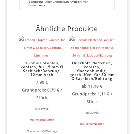
Benutzung unter unmittelbarer Aufsicht von
Erwachsenen.
Ähnliche Produkte
Hirnholz Stopfen,
Querholz Plättchen,
konisch, für 15 mm Ø
konisch,
Sackloch/Bohrung,
flächenbündig,
12mm hoch
geschliffen, für 30 mm
Ø Sackloch/Bohrung
7,90
€
ab
11,10
€
Grundpreis:
0,79
€
/
Grundpreis:
1,11
€
/
Stück
Stück
inkl. MwSt.
inkl. MwSt.
zzgl.
Versandkosten
zzgl.
Versandkosten
*Lieferzeit:
3-5 Werktage