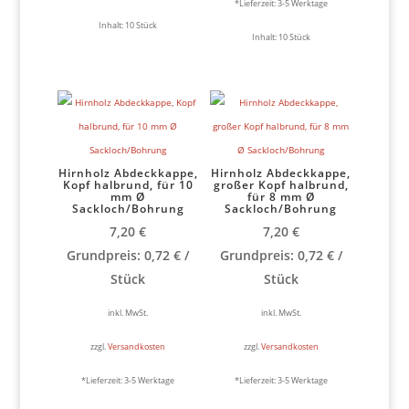
*Lieferzeit:
3-5 Werktage
Inhalt: 10
Stück
Inhalt: 10
Stück
Hirnholz Abdeckkappe,
Hirnholz Abdeckkappe,
Kopf halbrund, für 10
großer Kopf halbrund,
mm Ø
für 8 mm Ø
Sackloch/Bohrung
Sackloch/Bohrung
7,20
€
7,20
€
Grundpreis:
0,72
€
/
Grundpreis:
0,72
€
/
Stück
Stück
inkl. MwSt.
inkl. MwSt.
zzgl.
Versandkosten
zzgl.
Versandkosten
*Lieferzeit:
3-5 Werktage
*Lieferzeit:
3-5 Werktage