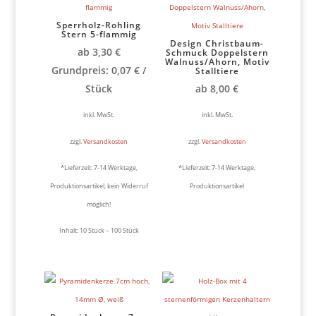
Sperrholz-Rohling
Stern 5-flammig
Design Christbaum-
ab
3,30
€
Schmuck Doppelstern
Walnuss/Ahorn, Motiv
Grundpreis:
0,07
€
/
Stalltiere
Stück
ab
8,00
€
inkl. MwSt.
inkl. MwSt.
zzgl.
Versandkosten
zzgl.
Versandkosten
*Lieferzeit:
7-14 Werktage,
*Lieferzeit:
7-14 Werktage,
Produktionsartikel, kein Widerruf
Produktionsartikel
möglich!
Inhalt: 10
Stück
– 100
Stück