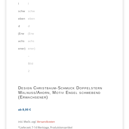
Design Christbaum-Schmuck Doppelstern
Walnuss/Ahorn, Motiv Engel schwebend
(Erwachsener)
ab
8,00
€
inkl. MwSt.
zzgl.
Versandkosten
*Lieferzeit:
7-14 Werktage, Produktionsartikel