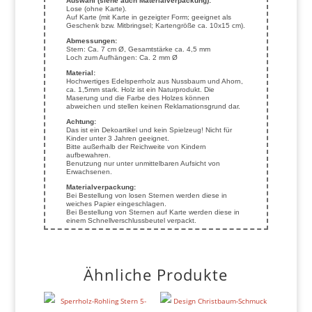
Auswahl (siehe auch Materialverpackung):
Lose (ohne Karte).
Auf Karte (mit Karte in gezeigter Form; geeignet als
Geschenk bzw. Mitbringsel; Kartengröße ca. 10x15 cm).
Abmessungen:
Stern: Ca. 7 cm Ø, Gesamtstärke ca. 4,5 mm
Loch zum Aufhängen: Ca. 2 mm Ø
Material:
Hochwertiges Edelsperrholz aus Nussbaum und Ahorn,
ca. 1,5mm stark. Holz ist ein Naturprodukt. Die
Maserung und die Farbe des Holzes können
abweichen und stellen keinen Reklamationsgrund dar.
Achtung:
Das ist ein Dekoartikel und kein Spielzeug! Nicht für
Kinder unter 3 Jahren geeignet.
Bitte außerhalb der Reichweite von Kindern
aufbewahren.
Benutzung nur unter unmittelbaren Aufsicht von
Erwachsenen.
Materialverpackung:
Bei Bestellung von losen Sternen werden diese in
weiches Papier eingeschlagen.
Bei Bestellung von Sternen auf Karte werden diese in
einem Schnellverschlussbeutel verpackt.
Ähnliche Produkte