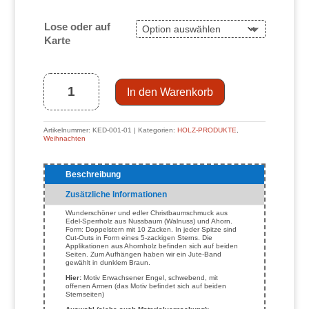
Lose oder auf
Karte
Design
Christbaum-
Schmuck
Doppelstern
Walnuss/Ahorn,
Motiv
Engel
In den Warenkorb
schwebend
(Erwachsener)
Menge
Artikelnummer:
KED-001-01
Kategorien:
HOLZ-PRODUKTE
,
Weihnachten
Beschreibung
Zusätzliche Informationen
Wunderschöner und edler Christbaumschmuck aus
Edel-Sperrholz aus Nussbaum (Walnuss) und Ahorn.
Form: Doppelstern mit 10 Zacken. In jeder Spitze sind
Cut-Outs in Form eines 5-zackigen Sterns. Die
Applikationen aus Ahornholz befinden sich auf beiden
Seiten. Zum Aufhängen haben wir ein Jute-Band
gewählt in dunklem Braun.
Hier:
Motiv Erwachsener Engel, schwebend, mit
offenen Armen (das Motiv befindet sich auf beiden
Sternseiten)