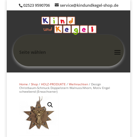
02523 9590706
service@kindundkegel-shop.de
Seite wählen
Home
/
Shop
/
HOLZ-PRODUKTE
/
Weihnachten
/ Design
Christbaum-Schmuck Doppelstern Walnuss/Ahorn, Motiv Engel
schwebend (Erwachsener)