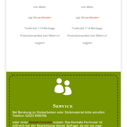
inkl. MwSt.
inkl. MwSt.
zzgl.
Versandkosten
zzgl.
Versandkosten
*Lieferzeit:
7-14 Werktage,
*Lieferzeit:
7-14 Werktage,
Produktionsartikel, kein Widerruf
Produktionsartikel, kein Widerruf
möglich!
möglich!

Service
Bei Beratung zu Stickarbeiten oder Stickmaterial bitte anrufen:
Telefon: 02523 9590706
oder mein
Kontak-Formular
nutzen. Das Kontakt-Formular ist
hilfreich bei der Bearbeitung deiner Anfrage, da wir ein paar