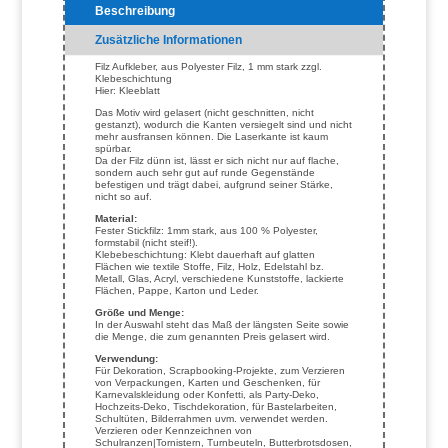
Beschreibung
Zusätzliche Informationen
Filz Aufkleber, aus Polyester Filz, 1 mm stark zzgl.
Klebeschichtung
Hier: Kleeblatt
Das Motiv wird gelasert (nicht geschnitten, nicht
gestanzt), wodurch die Kanten versiegelt sind und nicht
mehr ausfransen können. Die Laserkante ist kaum
spürbar.
Da der Filz dünn ist, lässt er sich nicht nur auf flache,
sondern auch sehr gut auf runde Gegenstände
befestigen und trägt dabei, aufgrund seiner Stärke,
nicht so auf.
Material:
Fester Stickfilz: 1mm stark, aus 100 % Polyester,
formstabil (nicht steif!).
Klebebeschichtung: Klebt dauerhaft auf glatten
Flächen wie textile Stoffe, Filz, Holz, Edelstahl bz.
Metall, Glas, Acryl, verschiedene Kunststoffe, lackierte
Flächen, Pappe, Karton und Leder.
Größe und Menge:
In der Auswahl steht das Maß der längsten Seite sowie
die Menge, die zum genannten Preis gelasert wird.
Verwendung:
Für Dekoration, Scrapbooking-Projekte, zum Verzieren
von Verpackungen, Karten und Geschenken, für
Karnevalskleidung oder Konfetti, als Party-Deko,
Hochzeits-Deko, Tischdekoration, für Bastelarbeiten,
Schultüten, Bilderrahmen uvm. verwendet werden.
Verzieren oder Kennzeichnen von
Schulranzen|Tornistern, Turnbeuteln, Butterbrotsdosen,