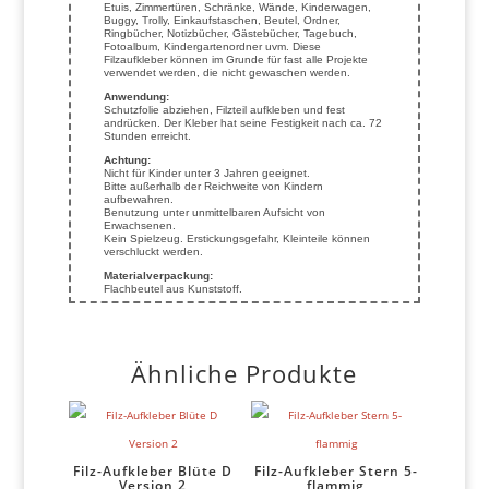
Etuis, Zimmertüren, Schränke, Wände, Kinderwagen,
Buggy, Trolly, Einkaufstaschen, Beutel, Ordner,
Ringbücher, Notizbücher, Gästebücher, Tagebuch,
Fotoalbum, Kindergartenordner uvm. Diese
Filzaufkleber können im Grunde für fast alle Projekte
verwendet werden, die nicht gewaschen werden.
Anwendung:
Schutzfolie abziehen, Filzteil aufkleben und fest
andrücken. Der Kleber hat seine Festigkeit nach ca. 72
Stunden erreicht.
Achtung:
Nicht für Kinder unter 3 Jahren geeignet.
Bitte außerhalb der Reichweite von Kindern
aufbewahren.
Benutzung unter unmittelbaren Aufsicht von
Erwachsenen.
Kein Spielzeug. Erstickungsgefahr, Kleinteile können
verschluckt werden.
Materialverpackung:
Flachbeutel aus Kunststoff.
Ähnliche Produkte
Filz-Aufkleber Blüte D
Filz-Aufkleber Stern 5-
Version 2
flammig