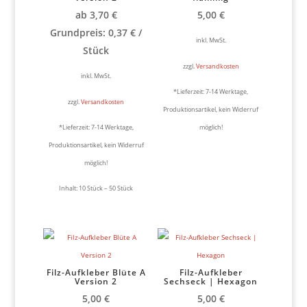
ab
3,70
€
5,00
€
Grundpreis:
0,37
€
/
inkl. MwSt.
Stück
zzgl.
Versandkosten
inkl. MwSt.
*Lieferzeit:
7-14 Werktage,
zzgl.
Versandkosten
Produktionsartikel, kein Widerruf
*Lieferzeit:
7-14 Werktage,
möglich!
Produktionsartikel, kein Widerruf
möglich!
Inhalt: 10
Stück
– 50
Stück
Filz-Aufkleber Blüte A
Filz-Aufkleber
Version 2
Sechseck | Hexagon
5,00
€
5,00
€