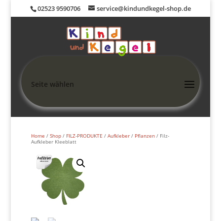
02523 9590706
service@kindundkegel-shop.de
Seite wählen
Home
/
Shop
/
FILZ-PRODUKTE
/
Aufkleber
/
Pflanzen
/ Filz-
Aufkleber Kleeblatt