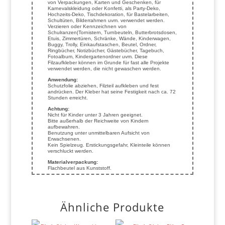
von Verpackungen, Karten und Geschenken, für
Karnevalskleidung oder Konfetti, als Party-Deko,
Hochzeits-Deko, Tischdekoration, für Bastelarbeiten,
Schultüten, Bilderrahmen uvm. verwendet werden.
Verzieren oder Kennzeichnen von
Schulranzen|Tornistern, Turnbeuteln, Butterbrotsdosen,
Etuis, Zimmertüren, Schränke, Wände, Kinderwagen,
Buggy, Trolly, Einkaufstaschen, Beutel, Ordner,
Ringbücher, Notizbücher, Gästebücher, Tagebuch,
Fotoalbum, Kindergartenordner uvm. Diese
Filzaufkleber können im Grunde für fast alle Projekte
verwendet werden, die nicht gewaschen werden.
Anwendung:
Schutzfolie abziehen, Filzteil aufkleben und fest
andrücken. Der Kleber hat seine Festigkeit nach ca. 72
Stunden erreicht.
Achtung:
Nicht für Kinder unter 3 Jahren geeignet.
Bitte außerhalb der Reichweite von Kindern
aufbewahren.
Benutzung unter unmittelbaren Aufsicht von
Erwachsenen.
Kein Spielzeug. Erstickungsgefahr, Kleinteile können
verschluckt werden.
Materialverpackung:
Flachbeutel aus Kunststoff.
Ähnliche Produkte