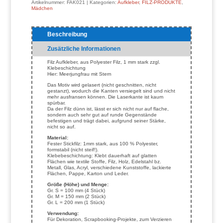
Artikelnummer:
FAK021
Kategorien:
Aufkleber
,
FILZ-PRODUKTE
,
Mädchen
Beschreibung
Zusätzliche Informationen
Filz Aufkleber, aus Polyester Filz, 1 mm stark zzgl.
Klebeschichtung
Hier: Meerjungfrau mit Stern
Das Motiv wird gelasert (nicht geschnitten, nicht
gestanzt), wodurch die Kanten versiegelt sind und nicht
mehr ausfransen können. Die Laserkante ist kaum
spürbar.
Da der Filz dünn ist, lässt er sich nicht nur auf flache,
sondern auch sehr gut auf runde Gegenstände
befestigen und trägt dabei, aufgrund seiner Stärke,
nicht so auf.
Material:
Fester Stickfilz: 1mm stark, aus 100 % Polyester,
formstabil (nicht steif!).
Klebebeschichtung: Klebt dauerhaft auf glatten
Flächen wie textile Stoffe, Filz, Holz, Edelstahl bz.
Metall, Glas, Acryl, verschiedene Kunststoffe, lackierte
Flächen, Pappe, Karton und Leder.
Größe (Höhe) und Menge:
Gr. S = 100 mm (4 Stück)
Gr. M = 150 mm (2 Stück)
Gr. L = 200 mm (1 Stück)
Verwendung:
Für Dekoration, Scrapbooking-Projekte, zum Verzieren