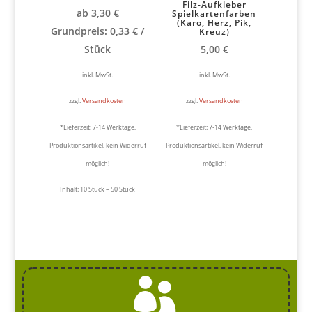
Filz-Aufkleber
ab
3,30
€
Spielkartenfarben
(Karo, Herz, Pik,
Grundpreis:
0,33
€
/
Kreuz)
Stück
5,00
€
inkl. MwSt.
inkl. MwSt.
zzgl.
Versandkosten
zzgl.
Versandkosten
*Lieferzeit:
7-14 Werktage,
*Lieferzeit:
7-14 Werktage,
Produktionsartikel, kein Widerruf
Produktionsartikel, kein Widerruf
möglich!
möglich!
Inhalt: 10
Stück
– 50
Stück
