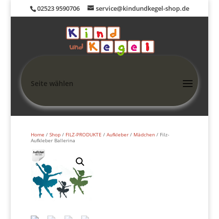
02523 9590706
service@kindundkegel-shop.de
Seite wählen
Home
/
Shop
/
FILZ-PRODUKTE
/
Aufkleber
/
Mädchen
/ Filz-
Aufkleber Ballerina