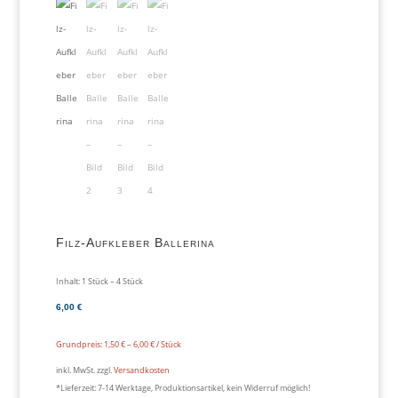
Filz-Aufkleber Ballerina
Inhalt: 1
Stück
– 4
Stück
6,00
€
Grundpreis:
1,50
€
–
6,00
€
/
Stück
inkl. MwSt.
zzgl.
Versandkosten
*Lieferzeit:
7-14 Werktage, Produktionsartikel, kein Widerruf möglich!