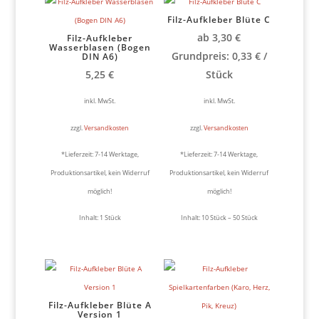
Filz-Aufkleber Blüte C
ab
3,30
€
Filz-Aufkleber
Wasserblasen (Bogen
Grundpreis:
0,33
€
/
DIN A6)
5,25
€
Stück
inkl. MwSt.
inkl. MwSt.
zzgl.
Versandkosten
zzgl.
Versandkosten
*Lieferzeit:
7-14 Werktage,
*Lieferzeit:
7-14 Werktage,
Produktionsartikel, kein Widerruf
Produktionsartikel, kein Widerruf
möglich!
möglich!
Inhalt: 1
Stück
Inhalt: 10
Stück
– 50
Stück
Filz-Aufkleber Blüte A
Version 1