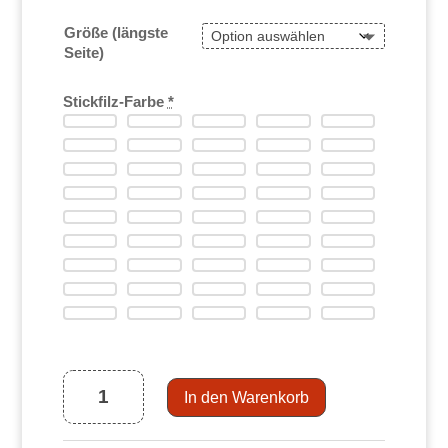
Größe (längste
Seite)
Stickfilz-Farbe
*
Filz-
Aufkleber
Ballerina
Menge
In den Warenkorb