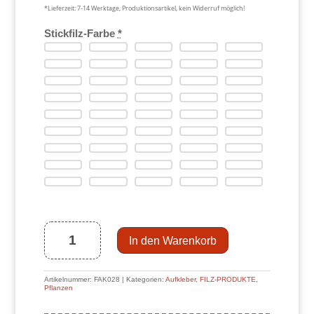
*Lieferzeit:
7-14 Werktage, Produktionsartikel, kein Widerruf möglich!
Stickfilz-Farbe
*
Filz-
Aufkleber
Blüte
B
Version
1
(Bogen
In den Warenkorb
DIN
A5)
Menge
Artikelnummer:
FAK028
Kategorien:
Aufkleber
,
FILZ-PRODUKTE
,
Pflanzen