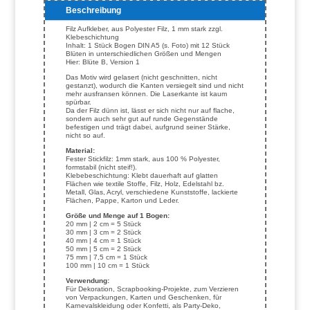
Beschreibung
Filz Aufkleber, aus Polyester Filz, 1 mm stark zzgl.
Klebeschichtung
Inhalt: 1 Stück Bogen DIN A5 (s. Foto) mit 12 Stück
Blüten in unterschiedlichen Größen und Mengen
Hier: Blüte B, Version 1
Das Motiv wird gelasert (nicht geschnitten, nicht
gestanzt), wodurch die Kanten versiegelt sind und nicht
mehr ausfransen können. Die Laserkante ist kaum
spürbar.
Da der Filz dünn ist, lässt er sich nicht nur auf flache,
sondern auch sehr gut auf runde Gegenstände
befestigen und trägt dabei, aufgrund seiner Stärke,
nicht so auf.
Material:
Fester Stickfilz: 1mm stark, aus 100 % Polyester,
formstabil (nicht steif!).
Klebebeschichtung: Klebt dauerhaft auf glatten
Flächen wie textile Stoffe, Filz, Holz, Edelstahl bz.
Metall, Glas, Acryl, verschiedene Kunststoffe, lackierte
Flächen, Pappe, Karton und Leder.
Größe und Menge auf 1 Bogen:
20 mm | 2 cm = 5 Stück
30 mm | 3 cm = 2 Stück
40 mm | 4 cm = 1 Stück
50 mm | 5 cm = 2 Stück
75 mm | 7,5 cm = 1 Stück
100 mm | 10 cm = 1 Stück
Verwendung:
Für Dekoration, Scrapbooking-Projekte, zum Verzieren
von Verpackungen, Karten und Geschenken, für
Karnevalskleidung oder Konfetti, als Party-Deko,