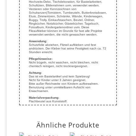
Hochzeits-Deko, Tischdekoration, für Bastelarbeiten,
Schultüten, Bilderrahmen uvm. verwendet werden.
Verzieren oder Kennzeichnen von
Schulranzen|Tornistern, Turnbeuteln, Butterbrotsdosen,
Etuis, Zimmertüren, Schränke, Wände, Kinderwagen,
Buggy, Trolly, Einkaufstaschen, Beutel, Ordner,
Ringbücher, Notizbücher, Gästebücher, Tagebuch,
Fotoalbum, Kindergartenordner uvm. Diese
Filzaufkleber können im Grunde für fast alle Projekte
verwendet werden, die nicht gewaschen werden.
Anwendung:
Schutzfolie abziehen, Filzteil aufkleben und fest
andrücken. Der Kleber hat seine Festigkeit nach ca. 72
Stunden erreicht.
Pflegehinweise:
Nicht bügeln, nicht waschen, nicht bleichen, nicht
chemisch reinigen, nicht trocknergeeignet.
Achtung:
Das ist ein Bastelartikel und kein Spielzeug!
Nicht für Kinder unter 3 Jahren geeignet.
Bitte außer Reichweite von Kindern aufbewahren.
Benutzung unter unmittelbaren Aufsicht von
Erwachsenen.
Materialverpackung:
Flachbeutel aus Kunststoff.
Ähnliche Produkte