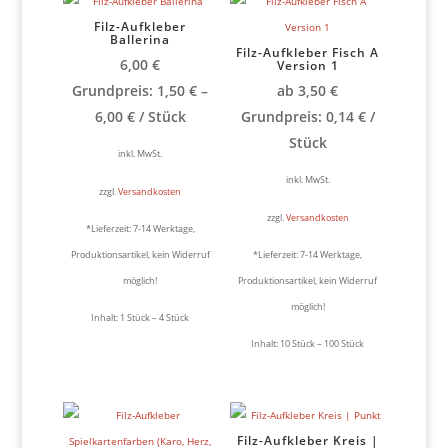
Filz-Aufkleber
Ballerina
Filz-Aufkleber Fisch A
6,00
€
Version 1
Grundpreis:
1,50
€
–
ab
3,50
€
6,00
€
/
Stück
Grundpreis:
0,14
€
/
Stück
inkl. MwSt.
inkl. MwSt.
zzgl.
Versandkosten
zzgl.
Versandkosten
*Lieferzeit:
7-14 Werktage,
Produktionsartikel, kein Widerruf
*Lieferzeit:
7-14 Werktage,
möglich!
Produktionsartikel, kein Widerruf
möglich!
Inhalt: 1
Stück
– 4
Stück
Inhalt: 10
Stück
– 100
Stück
Filz-Aufkleber Kreis |