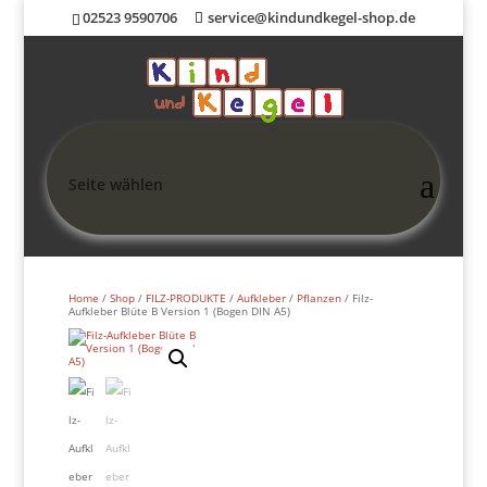
02523 9590706
service@kindundkegel-shop.de
Seite wählen
Home
/
Shop
/
FILZ-PRODUKTE
/
Aufkleber
/
Pflanzen
/ Filz-
Aufkleber Blüte B Version 1 (Bogen DIN A5)