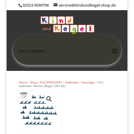
02523 9590706
service@kindundkegel-shop.de
Seite wählen
Home
/
Shop
/
FILZ-PRODUKTE
/
Aufkleber
/
Sonstiges
/ Filz-
Aufkleber Wellen (Bogen DIN A6)