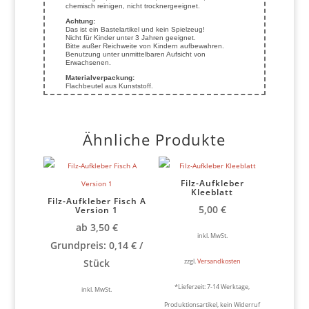
chemisch reinigen, nicht trocknergeeignet.
Achtung:
Das ist ein Bastelartikel und kein Spielzeug!
Nicht für Kinder unter 3 Jahren geeignet.
Bitte außer Reichweite von Kindern aufbewahren.
Benutzung unter unmittelbaren Aufsicht von
Erwachsenen.
Materialverpackung:
Flachbeutel aus Kunststoff.
Ähnliche Produkte
Filz-Aufkleber
Kleeblatt
Filz-Aufkleber Fisch A
5,00
€
Version 1
ab
3,50
€
inkl. MwSt.
Grundpreis:
0,14
€
/
zzgl.
Versandkosten
Stück
*Lieferzeit:
7-14 Werktage,
inkl. MwSt.
Produktionsartikel, kein Widerruf