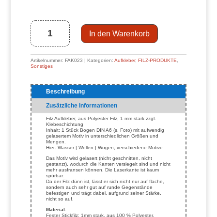
Filz-
Aufkleber
Wellen
(Bogen
DIN
A6)
Menge
In den Warenkorb
Artikelnummer:
FAK023
Kategorien:
Aufkleber
,
FILZ-PRODUKTE
,
Sonstiges
Beschreibung
Zusätzliche Informationen
Filz Aufkleber, aus Polyester Filz, 1 mm stark zzgl.
Klebeschichtung
Inhalt: 1 Stück Bogen DIN A6 (s. Foto) mit aufwendig
gelasertem Motiv in unterschiedlichen Größen und
Mengen.
Hier: Wasser | Wellen | Wogen, verschiedene Motive
Das Motiv wird gelasert (nicht geschnitten, nicht
gestanzt), wodurch die Kanten versiegelt sind und nicht
mehr ausfransen können. Die Laserkante ist kaum
spürbar.
Da der Filz dünn ist, lässt er sich nicht nur auf flache,
sondern auch sehr gut auf runde Gegenstände
befestigen und trägt dabei, aufgrund seiner Stärke,
nicht so auf.
Material:
Fester Stickfilz: 1mm stark, aus 100 % Polyester,