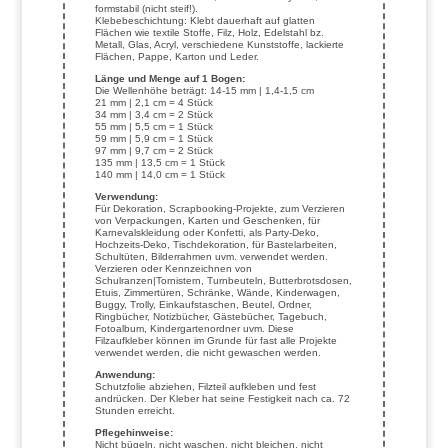
formstabil (nicht steif!).
Klebebeschichtung: Klebt dauerhaft auf glatten
Flächen wie textile Stoffe, Filz, Holz, Edelstahl bz.
Metall, Glas, Acryl, verschiedene Kunststoffe, lackierte
Flächen, Pappe, Karton und Leder.
Länge und Menge auf 1 Bogen:
Die Wellenhöhe beträgt: 14-15 mm | 1,4-1,5 cm
21 mm | 2,1 cm = 4 Stück
34 mm | 3,4 cm = 2 Stück
55 mm | 5,5 cm = 1 Stück
59 mm | 5,9 cm = 1 Stück
97 mm | 9,7 cm = 2 Stück
135 mm | 13,5 cm = 1 Stück
140 mm | 14,0 cm = 1 Stück
Verwendung:
Für Dekoration, Scrapbooking-Projekte, zum Verzieren
von Verpackungen, Karten und Geschenken, für
Karnevalskleidung oder Konfetti, als Party-Deko,
Hochzeits-Deko, Tischdekoration, für Bastelarbeiten,
Schultüten, Bilderrahmen uvm. verwendet werden.
Verzieren oder Kennzeichnen von
Schulranzen|Tornistern, Turnbeuteln, Butterbrotsdosen,
Etuis, Zimmertüren, Schränke, Wände, Kinderwagen,
Buggy, Trolly, Einkaufstaschen, Beutel, Ordner,
Ringbücher, Notizbücher, Gästebücher, Tagebuch,
Fotoalbum, Kindergartenordner uvm. Diese
Filzaufkleber können im Grunde für fast alle Projekte
verwendet werden, die nicht gewaschen werden.
Anwendung:
Schutzfolie abziehen, Filzteil aufkleben und fest
andrücken. Der Kleber hat seine Festigkeit nach ca. 72
Stunden erreicht.
Pflegehinweise:
Nicht bügeln, nicht waschen, nicht bleichen, nicht