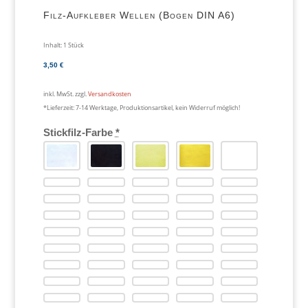
Filz-Aufkleber Wellen (Bogen DIN A6)
Inhalt: 1
Stück
3,50
€
inkl. MwSt.
zzgl.
Versandkosten
*Lieferzeit:
7-14 Werktage, Produktionsartikel, kein Widerruf möglich!
Stickfilz-Farbe
*