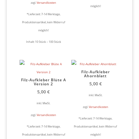
zzgl.
Versandkosten
möglich!
*Lieferzeit:
7-14 Werktage,
Produktionsartikel, kein Widerruf
möglich!
Inhalt: 10
Stück
– 100
Stück
Filz-Aufkleber
Ahornblatt
Filz-Aufkleber Blüte A
5,00
€
Version 2
5,00
€
inkl. MwSt.
inkl. MwSt.
zzgl.
Versandkosten
zzgl.
Versandkosten
*Lieferzeit:
7-14 Werktage,
*Lieferzeit:
7-14 Werktage,
Produktionsartikel, kein Widerruf
Produktionsartikel, kein Widerruf
möglich!