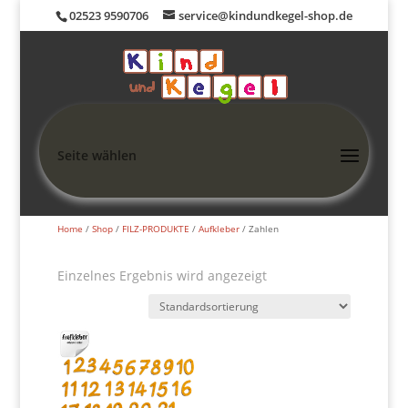
02523 9590706
service@kindundkegel-shop.de
Seite wählen
Home
/
Shop
/
FILZ-PRODUKTE
/
Aufkleber
/ Zahlen
Einzelnes Ergebnis wird angezeigt