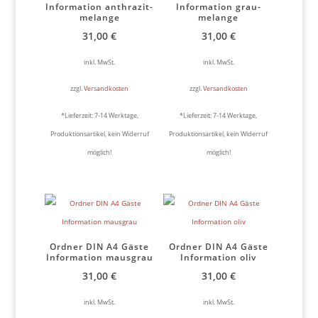
Information anthrazit-
Information grau-
melange
melange
31,00
€
31,00
€
inkl. MwSt.
inkl. MwSt.
zzgl.
Versandkosten
zzgl.
Versandkosten
*Lieferzeit:
7-14 Werktage,
*Lieferzeit:
7-14 Werktage,
Produktionsartikel, kein Widerruf
Produktionsartikel, kein Widerruf
möglich!
möglich!
Ordner DIN A4 Gäste
Ordner DIN A4 Gäste
Information mausgrau
Information oliv
31,00
€
31,00
€
inkl. MwSt.
inkl. MwSt.