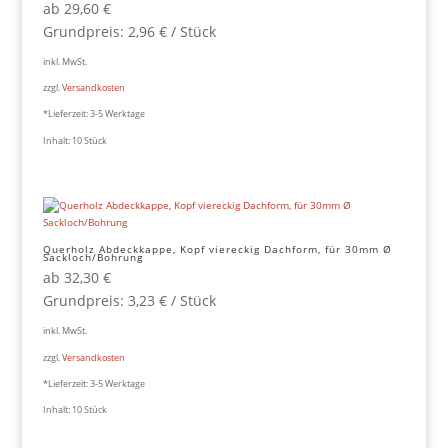
ab
29,60
€
Grundpreis:
2,96
€
/
Stück
inkl. MwSt.
zzgl.
Versandkosten
*Lieferzeit:
3-5 Werktage
Inhalt: 10
Stück
Querholz Abdeckkappe, Kopf viereckig Dachform, für 30mm Ø
Sackloch/Bohrung
ab
32,30
€
Grundpreis:
3,23
€
/
Stück
inkl. MwSt.
zzgl.
Versandkosten
*Lieferzeit:
3-5 Werktage
Inhalt: 10
Stück