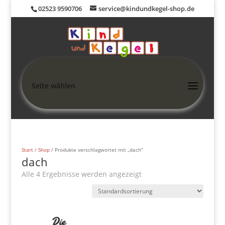
02523 9590706
service@kindundkegel-shop.de
Seite wählen
Start
/
Shop
/ Produkte verschlagwortet mit „dach“
dach
Alle 4 Ergebnisse werden angezeigt