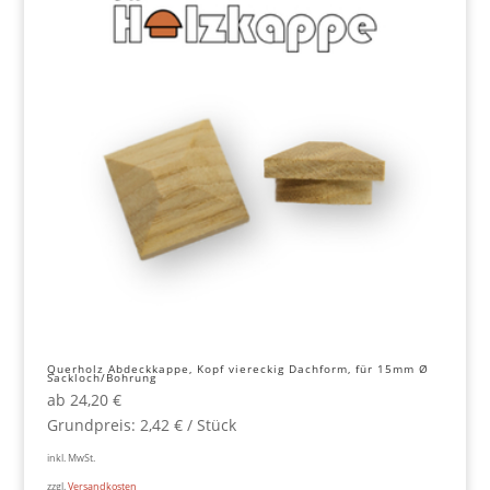
Querholz Abdeckkappe, Kopf viereckig Dachform, für 15mm Ø
Sackloch/Bohrung
ab
24,20
€
Grundpreis:
2,42
€
/
Stück
inkl. MwSt.
zzgl.
Versandkosten