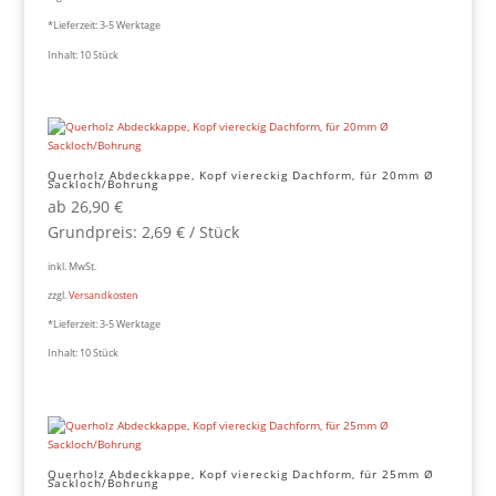
*Lieferzeit:
3-5 Werktage
Inhalt: 10
Stück
Querholz Abdeckkappe, Kopf viereckig Dachform, für 20mm Ø
Sackloch/Bohrung
ab
26,90
€
Grundpreis:
2,69
€
/
Stück
inkl. MwSt.
zzgl.
Versandkosten
*Lieferzeit:
3-5 Werktage
Inhalt: 10
Stück
Querholz Abdeckkappe, Kopf viereckig Dachform, für 25mm Ø
Sackloch/Bohrung