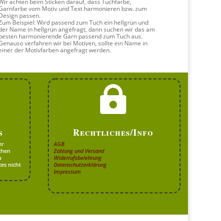
Wir achten beim Sticken darauf, dass Tuchfarbe,
Garnfarbe vom Motiv und Text harmonieren bzw. zum
Design passen.
Zum Beispiel: Wird passend zum Tuch ein hellgrün und
der Name in hellgrün angefragt, dann suchen wir das am
besten harmonierende Garn passend zum Tuch aus.
Genauso verfahren wir bei Motiven, sollte ein Name in
einer der Motivfarben angefragt werden.

s
Rechtliches/Info
er
AGB
chen
Zahlung und Versand
u
Widerrufsbelehrung
es nicht
Datenschutzerklärung
Impressum