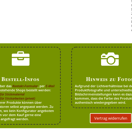


Bestell-Infos
Hinweis zu Foto
über das
Kontakt-Formular
, per
E-Mail
Aufgrund der Lichtverhältnisse bei d
hstehende Shops bestellt werden:
Produktfotografie und unterschiedli
für Stickmaterial
Bildschirmeinstellungen kann es daz
für Stickarbeiten (privat)
kommen, dass die Farbe des Produkt
serer Produkte können über
authentisch wiedergegeben wird.
toren selbst angepasst werden. Zu
n, wo kein Konfigurator angeboten
n vor dem Kauf gerne eine
Vertrag widerrufen
 angefragt werden.