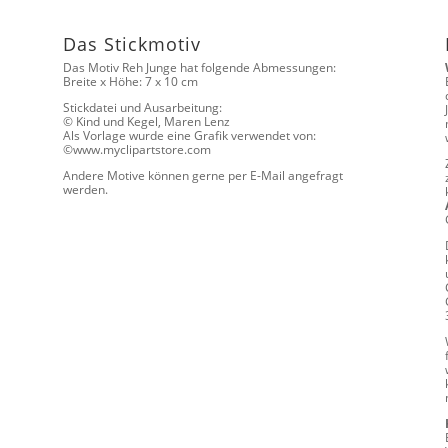
Das Stickmotiv
Das Motiv Reh Junge hat folgende Abmessungen:
Breite x Höhe: 7 x 10 cm
Stickdatei und Ausarbeitung:
© Kind und Kegel, Maren Lenz
Als Vorlage wurde eine Grafik verwendet von:
©www.myclipartstore.com
Andere Motive können gerne per E-Mail angefragt
werden.