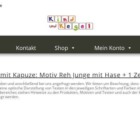
e
Kontakt
Shop
Mein Konto
it Kapuze: Motiv Reh Junge mit Hase + 1 Ze
ltet und anschließend bei uns angefragt werden. Wir bitten um Beachtung, dass
um eine optische Darstellung von Texten in den jeweiligen Schriftarten und Far
bereiches stehen Hinweise zu den Produkten, Motiven und Texten und auch der ka
agt werden.