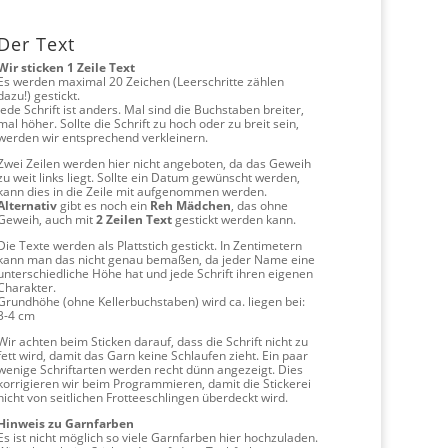
Der Text
Wir sticken 1 Zeile Text
Es werden maximal 20 Zeichen (Leerschritte zählen
dazu!) gestickt.
Jede Schrift ist anders. Mal sind die Buchstaben breiter,
mal höher. Sollte die Schrift zu hoch oder zu breit sein,
werden wir entsprechend verkleinern.
Zwei Zeilen werden hier nicht angeboten, da das Geweih
zu weit links liegt. Sollte ein Datum gewünscht werden,
kann dies in die Zeile mit aufgenommen werden.
Alternativ
gibt es noch ein
Reh Mädchen
, das ohne
Geweih, auch mit
2 Zeilen Text
gestickt werden kann.
Die Texte werden als Plattstich gestickt. In Zentimetern
kann man das nicht genau bemaßen, da jeder Name eine
unterschiedliche Höhe hat und jede Schrift ihren eigenen
Charakter.
Grundhöhe (ohne Kellerbuchstaben) wird ca. liegen bei:
3-4 cm
Wir achten beim Sticken darauf, dass die Schrift nicht zu
fett wird, damit das Garn keine Schlaufen zieht. Ein paar
wenige Schriftarten werden recht dünn angezeigt. Dies
korrigieren wir beim Programmieren, damit die Stickerei
nicht von seitlichen Frotteeschlingen überdeckt wird.
Hinweis zu Garnfarben
Es ist nicht möglich so viele Garnfarben hier hochzuladen.