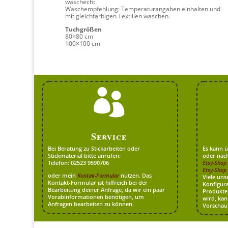
waschecht.
Waschempfehlung: Temperaturangaben einhalten und
mit gleichfarbigen Textilien waschen.
Tuchgrößen
80×80 cm
100×100 cm

Service
Bei Beratung zu Stickarbeiten oder
Es kann 
Stickmaterial bitte anrufen:
oder nac
Telefon: 02523 9590706
Etsy-Shop 
Etsy-Shop 
oder mein
Kontak-Formular
nutzen. Das
Viele un
Kontakt-Formular ist hilfreich bei der
Konfigura
Bearbeitung deiner Anfrage, da wir ein paar
Produkte
Vorabinformationen benötigen, um
wird, kan
Anfragen bearbeiten zu können.
Vorschau