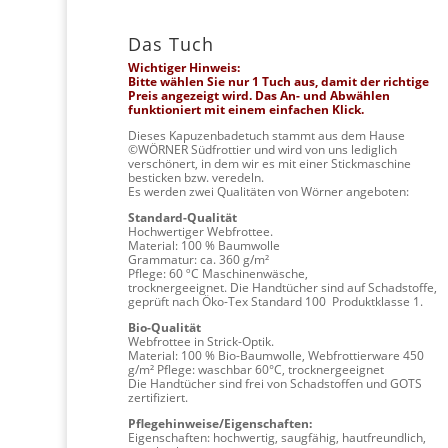
Das Tuch
Wichtiger Hinweis:
Bitte wählen Sie nur 1 Tuch aus, damit der richtige
Preis angezeigt wird. Das An- und Abwählen
funktioniert mit einem einfachen Klick.
Dieses Kapuzenbadetuch stammt aus dem Hause
©WÖRNER Südfrottier und wird von uns lediglich
verschönert, in dem wir es mit einer Stickmaschine
besticken bzw. veredeln.
Es werden zwei Qualitäten von Wörner angeboten:
Standard-Qualität
Hochwertiger Webfrottee.
Material: 100 % Baumwolle
Grammatur: ca. 360 g/m²
Pflege: 60 ºC Maschinenwäsche,
trocknergeeignet. Die Handtücher sind auf Schadstoffe,
geprüft nach Öko-Tex Standard 100 Produktklasse 1.
Bio-Qualität
Webfrottee in Strick-Optik.
Material: 100 % Bio-Baumwolle, Webfrottierware 450
g/m² Pflege: waschbar 60°C, trocknergeeignet
Die Handtücher sind frei von Schadstoffen und GOTS
zertifiziert.
Pflegehinweise/Eigenschaften:
Eigenschaften: hochwertig, saugfähig, hautfreundlich,