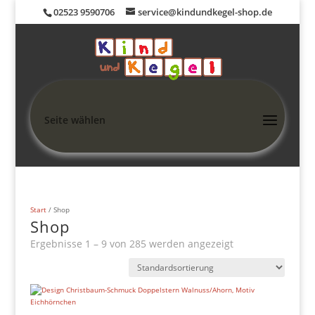
02523 9590706
service@kindundkegel-shop.de
Seite wählen
Start
/ Shop
Shop
Ergebnisse 1 – 9 von 285 werden angezeigt