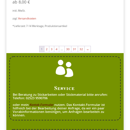
ab
8,00
€
inkl. MwSt.
zzgl.
Versandkosten
*Lieferzeit:
7-14 Werktage, Produktionsartikel
1
2
3
4
…
30
31
32
→

Service
Bei Beratung zu Stickarbeiten oder Stickmaterial bitte anrufen:
Telefon: 02523 9590706
oder mein
Kontak-Formular
nutzen. Das Kontakt-Formular ist
hilfreich bei der Bearbeitung deiner Anfrage, da wir ein paar
Vorabinformationen benötigen, um Anfragen bearbeiten zu
können.