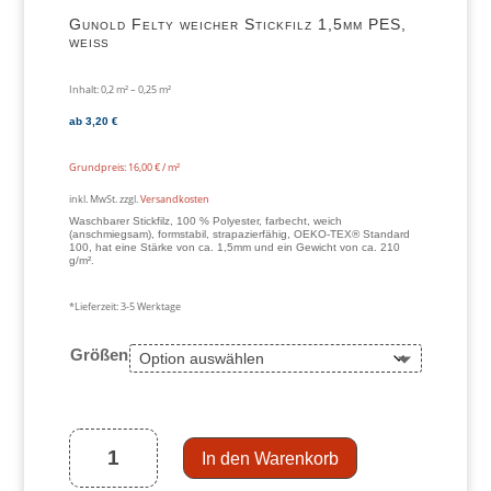
Gunold Felty weicher Stickfilz 1,5mm PES,
weiß
Inhalt: 0,2
m²
– 0,25
m²
ab
3,20
€
Grundpreis:
16,00
€
/
m²
inkl. MwSt.
zzgl.
Versandkosten
Waschbarer Stickfilz, 100 % Polyester, farbecht, weich
(anschmiegsam), formstabil, strapazierfähig, OEKO-TEX® Standard
100, hat eine Stärke von ca. 1,5mm und ein Gewicht von ca. 210
g/m².
*Lieferzeit:
3-5 Werktage
Größen
Gunold
Felty
weicher
Stickfilz
1,5mm
PES,
weiß
In den Warenkorb
Menge