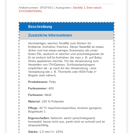
Artikelnummer:
SFGF401
Kategorien:
Stickfilz 1,5mm weich
,
STICKMATERIAL
Beschreibung
Zusätzliche Informationen
Hochwertiger, weicher Textilfilz zum Sticken für
Embleme, Aufnäher, Patches. Dieser Nadelfilz ist etwas
dicker und hat etwas weniger Grammatur als unser
fester Filz, wodurch er weicher und anschmiegsamer ist.
Er ist einfach toll für Aufnäher, die man z. B. auf Baby-
Shirts applizieren möchte. Für die Verwendung zum
Herstellen von ITH-Dateien, Schlüsselanhängern
empfehlen wir - je nach Art der Verwendung - eine
Verstärkung wie z. B. Thermofix oder BSN Folie (=
Bügeln statt nähen).
Produktname:
Felty
Farbnummer:
400
Farbname:
Weiß
Material:
100 % Polyester
Pflege:
30 ºC maschinenwaschbar, trockner geeignet,
Bügelstufe 1
Eigenschaften:
farbecht, weich (anschmiegsam),
formstabil, franst nicht aus, peelt nicht so schnell und ist
strapazierfähig
Stärke:
1,5 mm (+/- 10%)