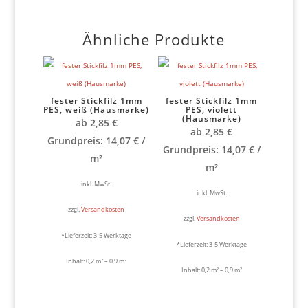
Ähnliche Produkte
fester Stickfilz 1mm
fester Stickfilz 1mm
PES, weiß (Hausmarke)
PES, violett
(Hausmarke)
ab
2,85
€
ab
2,85
€
Grundpreis:
14,07
€
/
Grundpreis:
14,07
€
/
m²
m²
inkl. MwSt.
inkl. MwSt.
zzgl.
Versandkosten
zzgl.
Versandkosten
*Lieferzeit:
3-5 Werktage
*Lieferzeit:
3-5 Werktage
Inhalt: 0,2
m²
– 0,9
m²
Inhalt: 0,2
m²
– 0,9
m²