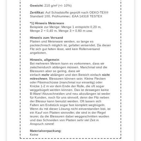
Gewicht:
210 g/m² (+/- 10%)
Zertifikat:
Auf Schadstoffe geprüft nach OEKO-TEX®
Standard 100, Prüfnummer.: EAA 14318 TESTEX
*1) Hinweis Meterware
Beispiele zur Menge: Menge 1 entspricht 0,20 m,
Menge 2 = 0,40 m, Menge 3 = 0,60 m usw.
Hinweis zum Versand
Platten und Meterware werden, so lange es
packtechnisch möglich ist, gefaltet versendet. Da dieser
Filz sich gut falten lässt, wird kein Rollenversand
angeboten.
Hinweis, allgemein
Bei mehreren Metern kann es vorkommen, dass wir
zwischendurch ablängen müssen. Manchmal sind die
Blessuren aber so gering, dass wir
einfach
mehr
ablängen und den Bereich einfach
nicht
mitrechnen
. Blessuren können sein: Kleine Flecken
oder Filzeinschüsse (manchmal nur einseitig) oder
Knicke 1-2 m vor dem Ende der Rolle, die oft sogar
weggebügelt werden können. Das ist deswegen keine
B-Ware! Abzuschneiden und neu abzulängen ist weder
für Kunden, noch für uns sinnvoll, denn der Filz neben
der Blessur kann benutzt werden. Oft lassen sich
Falten am Endstück sogar fast komplett wegbügeln.
Wenn du mit dieser Lösung nicht einverstanden bist, ist
ein Kauf von Platten sinnvoller, die sind in der Regel
teurer, da die Blessuren dabei weggeschnitten wurden
und das Schneiden von Platten sehr viel Zeit in
Anspruch nimmt!
Materialverpackung:
Keine