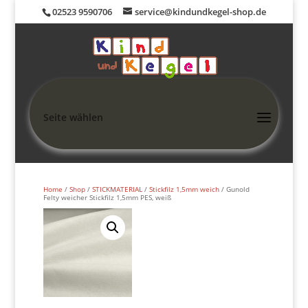
02523 9590706
service@kindundkegel-shop.de
Seite wählen
Home
/
Shop
/
STICKMATERIAL
/
Stickfilz 1,5mm weich
/ Gunold
Felty weicher Stickfilz 1,5mm PES, weiß