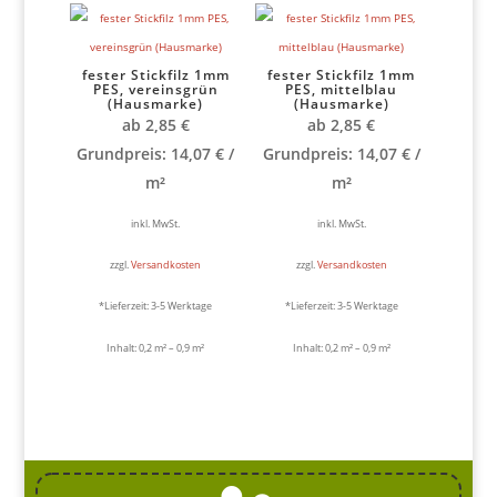
fester Stickfilz 1mm
fester Stickfilz 1mm
PES, vereinsgrün
PES, mittelblau
(Hausmarke)
(Hausmarke)
ab
2,85
€
ab
2,85
€
Grundpreis:
14,07
€
/
Grundpreis:
14,07
€
/
m²
m²
inkl. MwSt.
inkl. MwSt.
zzgl.
Versandkosten
zzgl.
Versandkosten
*Lieferzeit:
3-5 Werktage
*Lieferzeit:
3-5 Werktage
Inhalt: 0,2
m²
– 0,9
m²
Inhalt: 0,2
m²
– 0,9
m²