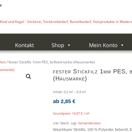
e
Kontakt
Shop
Mein Konto
fest
/ fester Stickfilz 1mm PES, brilliant-türkis (Hausmarke)
fester Stickfilz 1mm PES, b
(Hausmarke)
Inhalt: 0,2
m²
– 0,9
m²
ab
2,85
€
Grundpreis:
14,07
€
/
m²
inkl. MwSt.
zzgl.
Versandkosten
Waschbarer Stickfilz, 100 % Polyester, farbecht, f