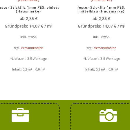
ester Stickfilz 1mm PES, violett
fester Stickfilz 1mm PES,
(Hausmarke)
mittelblau (Hausmarke)
ab
2,85
€
ab
2,85
€
Grundpreis:
14,07
€
/
m²
Grundpreis:
14,07
€
/
m²
inkl. MwSt.
inkl. MwSt.
zzgl.
Versandkosten
zzgl.
Versandkosten
*Lieferzeit:
3-5 Werktage
*Lieferzeit:
3-5 Werktage
Inhalt: 0,2
m²
– 0,9
m²
Inhalt: 0,2
m²
– 0,9
m²

