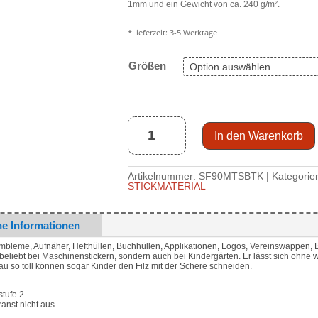
1mm und ein Gewicht von ca. 240 g/m².
*Lieferzeit:
3-5 Werktage
Größen
fester
Stickfilz
1mm
PES,
brilliant-
türkis
(Hausmarke)
In den Warenkorb
Menge
Artikelnummer:
SF90MTSBTK
Kategorie
STICKMATERIAL
he Informationen
Embleme, Aufnäher, Hefthüllen, Buchhüllen, Applikationen, Logos, Vereinswappen, B
 beliebt bei Maschinenstickern, sondern auch bei Kindergärten. Er lässt sich ohne w
nau so toll können sogar Kinder den Filz mit der Schere schneiden.
tufe 2
franst nicht aus