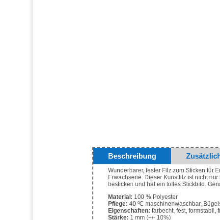
Beschreibung
Zusätzlic
Wunderbarer, fester Filz zum Sticken für 
Erwachsene. Dieser Kunstfilz ist nicht nur
besticken und hat ein tolles Stickbild. Ge
Material:
100 % Polyester
Pflege:
40 ºC maschinenwaschbar, Bügels
Eigenschaften:
farbecht, fest, formstabil, 
Stärke:
1 mm (+/- 10%)