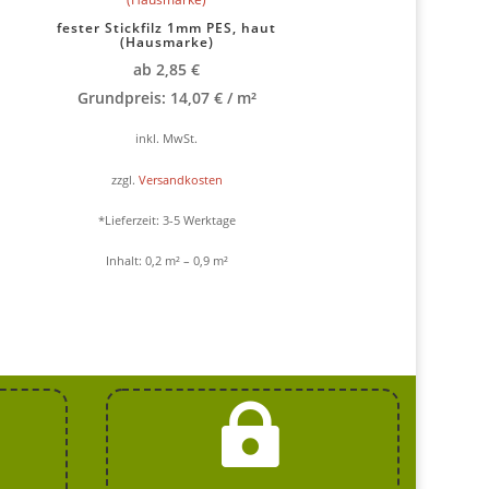
fester Stickfilz 1mm PES, haut
(Hausmarke)
ab
2,85
€
Grundpreis:
14,07
€
/
m²
inkl. MwSt.
zzgl.
Versandkosten
*Lieferzeit:
3-5 Werktage
Inhalt: 0,2
m²
– 0,9
m²
