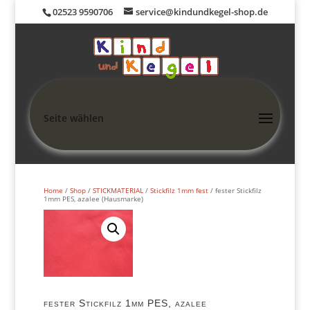
02523 9590706
service@kindundkegel-shop.de
Seite wählen
Home
/
Shop
/
STICKMATERIAL
/
Stickfilz 1mm fest
/ fester Stickfilz
1mm PES, azalee (Hausmarke)
fester Stickfilz 1mm PES, azalee