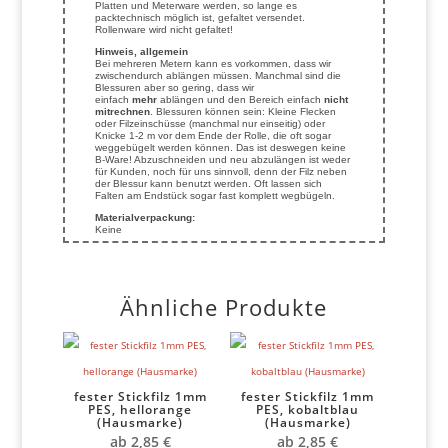
Platten und Meterware werden, so lange es
packtechnisch möglich ist, gefaltet versendet.
Rollenware wird nicht gefaltet!
Hinweis, allgemein
Bei mehreren Metern kann es vorkommen, dass wir
zwischendurch ablängen müssen. Manchmal sind die
Blessuren aber so gering, dass wir
einfach
mehr
ablängen und den Bereich einfach
nicht
mitrechnen
. Blessuren können sein: Kleine Flecken
oder Filzeinschüsse (manchmal nur einseitig) oder
Knicke 1-2 m vor dem Ende der Rolle, die oft sogar
weggebügelt werden können. Das ist deswegen keine
B-Ware! Abzuschneiden und neu abzulängen ist weder
für Kunden, noch für uns sinnvoll, denn der Filz neben
der Blessur kann benutzt werden. Oft lassen sich
Falten am Endstück sogar fast komplett wegbügeln.
Materialverpackung:
Keine
Ähnliche Produkte
fester Stickfilz 1mm
fester Stickfilz 1mm
PES, hellorange
PES, kobaltblau
(Hausmarke)
(Hausmarke)
ab
2,85
€
ab
2,85
€