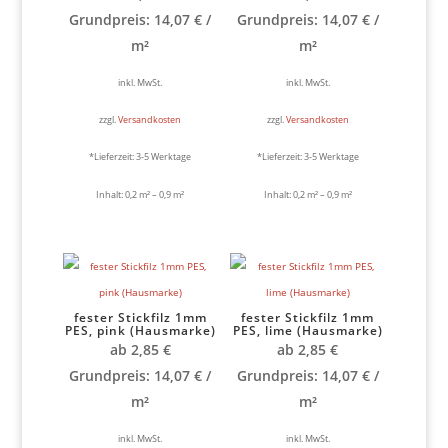
Grundpreis:
14,07
€
/
Grundpreis:
14,07
€
/
m²
m²
inkl. MwSt.
inkl. MwSt.
zzgl.
Versandkosten
zzgl.
Versandkosten
*Lieferzeit:
3-5 Werktage
*Lieferzeit:
3-5 Werktage
Inhalt: 0,2
m²
– 0,9
m²
Inhalt: 0,2
m²
– 0,9
m²
fester Stickfilz 1mm
fester Stickfilz 1mm
PES, pink (Hausmarke)
PES, lime (Hausmarke)
ab
2,85
€
ab
2,85
€
Grundpreis:
14,07
€
/
Grundpreis:
14,07
€
/
m²
m²
inkl. MwSt.
inkl. MwSt.