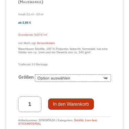
(Hausmarke)
Inhalt: 0,2
m²
– 0,9
m²
ab
2,85
€
Grundpreis:
14,07
€
/
m²
inkl. MwSt.
zzgl.
Versandkosten
Waschbarer Stickfilz, 100 % Polyester, farbecht, formstabil, hat eine
Stärke von ca. 1mm und ein Gewicht von ca. 240 g/m².
*Lieferzeit:
3-5 Werktage
Größen
fester
Stickfilz
1mm
PES,
azalee
(Hausmarke)
Menge
In den Warenkorb
Artikelnummer:
SF90MTAZA
Kategorien:
Stickfilz 1mm fest
,
STICKMATERIAL