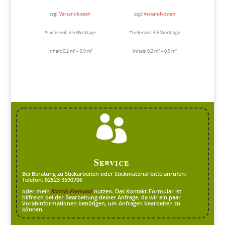
zzgl.
Versandkosten
zzgl.
Versandkosten
*Lieferzeit:
3-5 Werktage
*Lieferzeit:
3-5 Werktage
Inhalt: 0,2
m²
– 0,9
m²
Inhalt: 0,2
m²
– 0,9
m²

Service
Bei Beratung zu Stickarbeiten oder Stickmaterial bitte anrufen:
Telefon: 02523 9590706
oder mein
Kontak-Formular
nutzen. Das Kontakt-Formular ist
hilfreich bei der Bearbeitung deiner Anfrage, da wir ein paar
Vorabinformationen benötigen, um Anfragen bearbeiten zu
können.