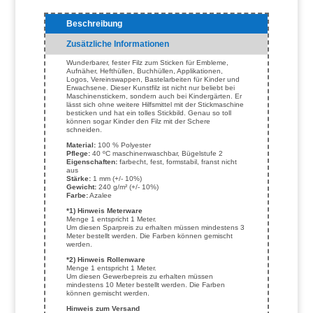
Beschreibung
Zusätzliche Informationen
Wunderbarer, fester Filz zum Sticken für Embleme,
Aufnäher, Hefthüllen, Buchhüllen, Applikationen,
Logos, Vereinswappen, Bastelarbeiten für Kinder und
Erwachsene. Dieser Kunstfilz ist nicht nur beliebt bei
Maschinenstickern, sondern auch bei Kindergärten. Er
lässt sich ohne weitere Hilfsmittel mit der Stickmaschine
besticken und hat ein tolles Stickbild. Genau so toll
können sogar Kinder den Filz mit der Schere
schneiden.
Material:
100 % Polyester
Pflege:
40 ºC maschinenwaschbar, Bügelstufe 2
Eigenschaften:
farbecht, fest, formstabil, franst nicht
aus
Stärke:
1 mm (+/- 10%)
Gewicht:
240 g/m² (+/- 10%)
Farbe:
Azalee
*1) Hinweis Meterware
Menge 1 entspricht 1 Meter.
Um diesen Sparpreis zu erhalten müssen mindestens 3
Meter bestellt werden. Die Farben können gemischt
werden.
*2) Hinweis Rollenware
Menge 1 entspricht 1 Meter.
Um diesen Gewerbepreis zu erhalten müssen
mindestens 10 Meter bestellt werden. Die Farben
können gemischt werden.
Hinweis zum Versand