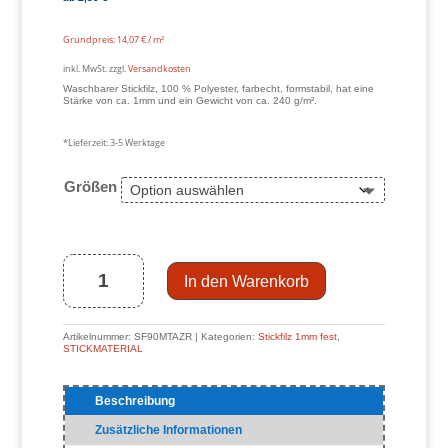
Grundpreis:
14,07
€
/
m²
inkl. MwSt.
zzgl.
Versandkosten
Waschbarer Stickfilz, 100 % Polyester, farbecht, formstabil, hat eine
Stärke von ca. 1mm und ein Gewicht von ca. 240 g/m².
*Lieferzeit:
3-5 Werktage
Größen
fester
Stickfilz
1mm
PES,
azur
(Hausmarke)
Menge
In den Warenkorb
Artikelnummer:
SF90MTAZR
Kategorien:
Stickfilz 1mm fest
,
STICKMATERIAL
Beschreibung
Zusätzliche Informationen