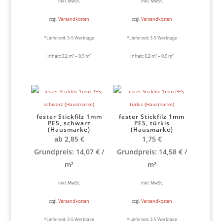
inkl. MwSt.
inkl. MwSt.
zzgl.
Versandkosten
zzgl.
Versandkosten
*Lieferzeit:
3-5 Werktage
*Lieferzeit:
3-5 Werktage
Inhalt: 0,2
m²
– 0,9
m²
Inhalt: 0,2
m²
– 0,9
m²
fester Stickfilz 1mm
fester Stickfilz 1mm
PES, schwarz
PES, türkis
(Hausmarke)
(Hausmarke)
ab
2,85
€
1,75
€
Grundpreis:
14,07
€
/
Grundpreis:
14,58
€
/
m²
m²
inkl. MwSt.
inkl. MwSt.
zzgl.
Versandkosten
zzgl.
Versandkosten
*Lieferzeit:
3-5 Werktage
*Lieferzeit:
3-5 Werktage