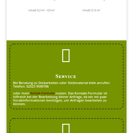
Inhalt: 0,2
m²
– 0,9
m²
Inhalt: 0,12
m²

Service
Bei Beratung zu Stickarbeiten oder Stickmaterial bitte anrufen:
Telefon: 02523 9590706
oder mein
Kontak-Formular
nutzen. Das Kontakt-Formular ist
hilfreich bei der Bearbeitung deiner Anfrage, da wir ein paar
Vorabinformationen benötigen, um Anfragen bearbeiten zu
können.
