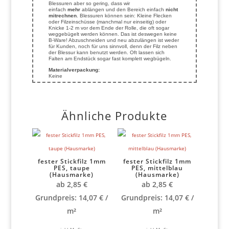
Blessuren aber so gering, dass wir
einfach
mehr
ablängen und den Bereich einfach
nicht
mitrechnen
. Blessuren können sein: Kleine Flecken
oder Filzeinschüsse (manchmal nur einseitig) oder
Knicke 1-2 m vor dem Ende der Rolle, die oft sogar
weggebügelt werden können. Das ist deswegen keine
B-Ware! Abzuschneiden und neu abzulängen ist weder
für Kunden, noch für uns sinnvoll, denn der Filz neben
der Blessur kann benutzt werden. Oft lassen sich
Falten am Endstück sogar fast komplett wegbügeln.
Materialverpackung:
Keine
Ähnliche Produkte
fester Stickfilz 1mm
fester Stickfilz 1mm
PES, taupe
PES, mittelblau
(Hausmarke)
(Hausmarke)
ab
2,85
€
ab
2,85
€
Grundpreis:
14,07
€
/
Grundpreis:
14,07
€
/
m²
m²