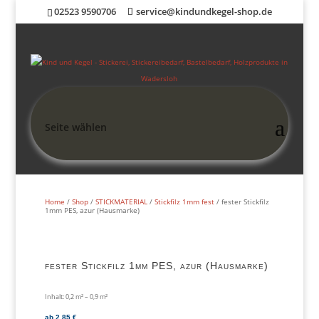
02523 9590706
service@kindundkegel-shop.de
Seite wählen
Home
/
Shop
/
STICKMATERIAL
/
Stickfilz 1mm fest
/ fester Stickfilz
1mm PES, azur (Hausmarke)
fester Stickfilz 1mm PES, azur (Hausmarke)
Inhalt: 0,2
m²
– 0,9
m²
ab
2,85
€