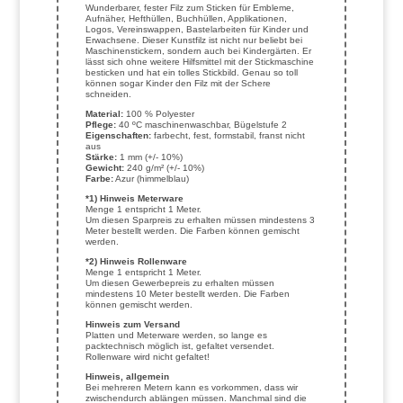
Wunderbarer, fester Filz zum Sticken für Embleme,
Aufnäher, Hefthüllen, Buchhüllen, Applikationen,
Logos, Vereinswappen, Bastelarbeiten für Kinder und
Erwachsene. Dieser Kunstfilz ist nicht nur beliebt bei
Maschinenstickern, sondern auch bei Kindergärten. Er
lässt sich ohne weitere Hilfsmittel mit der Stickmaschine
besticken und hat ein tolles Stickbild. Genau so toll
können sogar Kinder den Filz mit der Schere
schneiden.
Material:
100 % Polyester
Pflege:
40 ºC maschinenwaschbar, Bügelstufe 2
Eigenschaften:
farbecht, fest, formstabil, franst nicht
aus
Stärke:
1 mm (+/- 10%)
Gewicht:
240 g/m² (+/- 10%)
Farbe:
Azur (himmelblau)
*1) Hinweis Meterware
Menge 1 entspricht 1 Meter.
Um diesen Sparpreis zu erhalten müssen mindestens 3
Meter bestellt werden. Die Farben können gemischt
werden.
*2) Hinweis Rollenware
Menge 1 entspricht 1 Meter.
Um diesen Gewerbepreis zu erhalten müssen
mindestens 10 Meter bestellt werden. Die Farben
können gemischt werden.
Hinweis zum Versand
Platten und Meterware werden, so lange es
packtechnisch möglich ist, gefaltet versendet.
Rollenware wird nicht gefaltet!
Hinweis, allgemein
Bei mehreren Metern kann es vorkommen, dass wir
zwischendurch ablängen müssen. Manchmal sind die