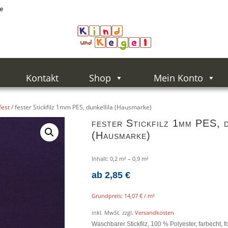
e
Kontakt
Shop
Mein Konto
fest
/ fester Stickfilz 1mm PES, dunkellila (Hausmarke)
fester Stickfilz 1mm PES, d
(Hausmarke)
Inhalt: 0,2
m²
– 0,9
m²
ab
2,85
€
Grundpreis:
14,07
€
/
m²
inkl. MwSt.
zzgl.
Versandkosten
Waschbarer Stickfilz, 100 % Polyester, farbecht, f