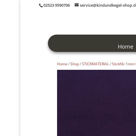
02523 9590706
service@kindundkegel-shop.d
Home
Home
/
Shop
/
STICKMATERIAL
/
Stickfilz 1mm 