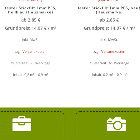
fester Stickfilz 1mm PES,
fester Stickfilz 1mm PES, hau
hellblau (Hausmarke)
(Hausmarke)
ab
2,85
€
ab
2,85
€
Grundpreis:
14,07
€
/
m²
Grundpreis:
14,07
€
/
m²
inkl. MwSt.
inkl. MwSt.
zzgl.
Versandkosten
zzgl.
Versandkosten
*Lieferzeit:
3-5 Werktage
*Lieferzeit:
3-5 Werktage
Inhalt: 0,2
m²
– 0,9
m²
Inhalt: 0,2
m²
– 0,9
m²

