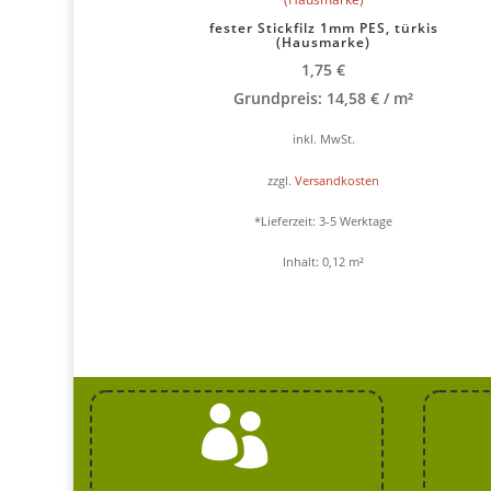
fester Stickfilz 1mm PES, türkis
(Hausmarke)
1,75
€
Grundpreis:
14,58
€
/
m²
inkl. MwSt.
zzgl.
Versandkosten
*Lieferzeit:
3-5 Werktage
Inhalt: 0,12
m²
