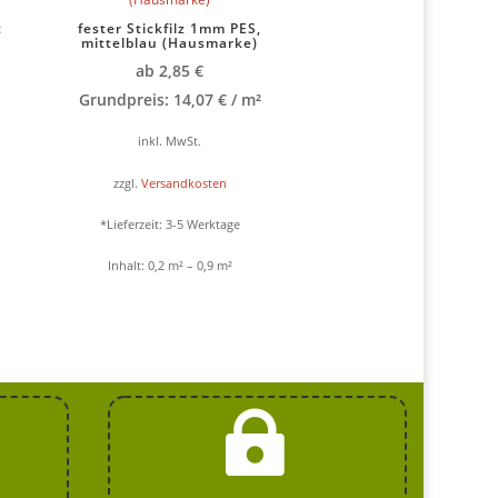
t
fester Stickfilz 1mm PES,
mittelblau (Hausmarke)
ab
2,85
€
Grundpreis:
14,07
€
/
m²
inkl. MwSt.
zzgl.
Versandkosten
*Lieferzeit:
3-5 Werktage
Inhalt: 0,2
m²
– 0,9
m²
