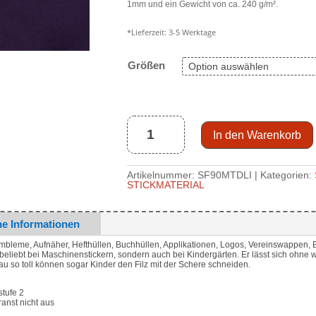
1mm und ein Gewicht von ca. 240 g/m².
*Lieferzeit:
3-5 Werktage
Größen
fester
Stickfilz
1mm
PES,
dunkellila
(Hausmarke)
Menge
In den Warenkorb
Artikelnummer:
SF90MTDLI
Kategorien:
STICKMATERIAL
he Informationen
Embleme, Aufnäher, Hefthüllen, Buchhüllen, Applikationen, Logos, Vereinswappen, B
 beliebt bei Maschinenstickern, sondern auch bei Kindergärten. Er lässt sich ohne w
nau so toll können sogar Kinder den Filz mit der Schere schneiden.
tufe 2
franst nicht aus