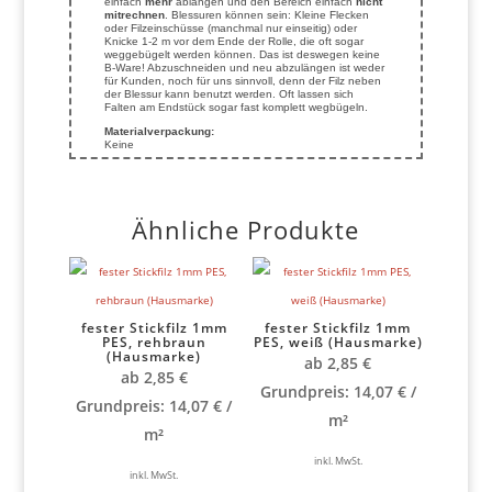
einfach
mehr
ablängen und den Bereich einfach
nicht
mitrechnen
. Blessuren können sein: Kleine Flecken
oder Filzeinschüsse (manchmal nur einseitig) oder
Knicke 1-2 m vor dem Ende der Rolle, die oft sogar
weggebügelt werden können. Das ist deswegen keine
B-Ware! Abzuschneiden und neu abzulängen ist weder
für Kunden, noch für uns sinnvoll, denn der Filz neben
der Blessur kann benutzt werden. Oft lassen sich
Falten am Endstück sogar fast komplett wegbügeln.
Materialverpackung:
Keine
Ähnliche Produkte
fester Stickfilz 1mm
fester Stickfilz 1mm
PES, rehbraun
PES, weiß (Hausmarke)
(Hausmarke)
ab
2,85
€
ab
2,85
€
Grundpreis:
14,07
€
/
Grundpreis:
14,07
€
/
m²
m²
inkl. MwSt.
inkl. MwSt.