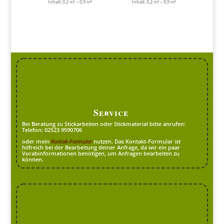
Inhalt: 0,2
m²
– 0,9
m²
Inhalt: 0,2
m²
– 0,9
m²
Service
Bei Beratung zu Stickarbeiten oder Stickmaterial bitte anrufen:
Telefon: 02523 9590706
oder mein
Kontak-Formular
nutzen. Das Kontakt-Formular ist
hilfreich bei der Bearbeitung deiner Anfrage, da wir ein paar
Vorabinformationen benötigen, um Anfragen bearbeiten zu
können.