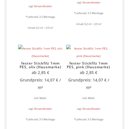
zzgl.
Versandkosten
zzgl.
Versandkosten
*Lieferzeit:
3-5 Werktage
*Lieferzeit:
3-5 Werktage
Inhalt: 0,2
m²
– 0,9
m²
Inhalt: 0,2
m²
– 0,9
m²
fester Stickfilz 1mm
fester Stickfilz 1mm
PES, oliv (Hausmarke)
PES, pink (Hausmarke)
ab
2,85
€
ab
2,85
€
Grundpreis:
14,07
€
/
Grundpreis:
14,07
€
/
m²
m²
inkl. MwSt.
inkl. MwSt.
zzgl.
Versandkosten
zzgl.
Versandkosten
*Lieferzeit:
3-5 Werktage
*Lieferzeit:
3-5 Werktage