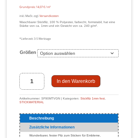
Grundpreis:
14,07
€
/
m²
inkl. MwSt.
zzgl.
Versandkosten
Waschbarer Stickfilz, 100 % Polyester, farbecht, formstabil, hat eine
Stärke von ca. 1mm und ein Gewicht von ca. 240 g/m².
*Lieferzeit:
3-5 Werktage
Größen
fester
Stickfilz
1mm
PES,
vereinsgrün
(Hausmarke)
Menge
In den Warenkorb
Artikelnummer:
SF90MTVGN
Kategorien:
Stickfilz 1mm fest
,
STICKMATERIAL
Beschreibung
Zusätzliche Informationen
Wunderbarer, fester Filz zum Sticken für Embleme,