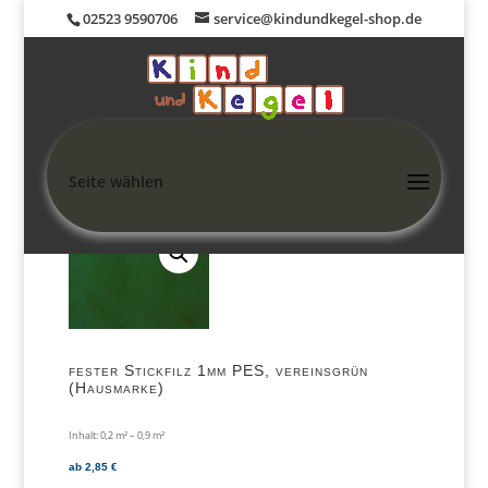
02523 9590706
service@kindundkegel-shop.de
Seite wählen
Home
/
Shop
/
STICKMATERIAL
/
Stickfilz 1mm fest
/ fester Stickfilz
1mm PES, vereinsgrün (Hausmarke)
fester Stickfilz 1mm PES, vereinsgrün
(Hausmarke)
Inhalt: 0,2
m²
– 0,9
m²
ab
2,85
€