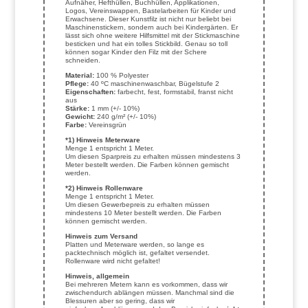
Aufnäher, Hefthüllen, Buchhüllen, Applikationen,
Logos, Vereinswappen, Bastelarbeiten für Kinder und
Erwachsene. Dieser Kunstfilz ist nicht nur beliebt bei
Maschinenstickern, sondern auch bei Kindergärten. Er
lässt sich ohne weitere Hilfsmittel mit der Stickmaschine
besticken und hat ein tolles Stickbild. Genau so toll
können sogar Kinder den Filz mit der Schere
schneiden.
Material:
100 % Polyester
Pflege:
40 ºC maschinenwaschbar, Bügelstufe 2
Eigenschaften:
farbecht, fest, formstabil, franst nicht
aus
Stärke:
1 mm (+/- 10%)
Gewicht:
240 g/m² (+/- 10%)
Farbe:
Vereinsgrün
*1) Hinweis Meterware
Menge 1 entspricht 1 Meter.
Um diesen Sparpreis zu erhalten müssen mindestens 3
Meter bestellt werden. Die Farben können gemischt
werden.
*2) Hinweis Rollenware
Menge 1 entspricht 1 Meter.
Um diesen Gewerbepreis zu erhalten müssen
mindestens 10 Meter bestellt werden. Die Farben
können gemischt werden.
Hinweis zum Versand
Platten und Meterware werden, so lange es
packtechnisch möglich ist, gefaltet versendet.
Rollenware wird nicht gefaltet!
Hinweis, allgemein
Bei mehreren Metern kann es vorkommen, dass wir
zwischendurch ablängen müssen. Manchmal sind die
Blessuren aber so gering, dass wir