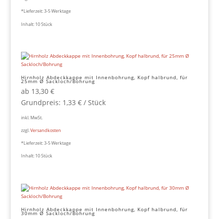
*Lieferzeit:
3-5 Werktage
Inhalt: 10
Stück
Hirnholz Abdeckkappe mit Innenbohrung, Kopf halbrund, für
25mm Ø Sackloch/Bohrung
ab
13,30
€
Grundpreis:
1,33
€
/
Stück
inkl. MwSt.
zzgl.
Versandkosten
*Lieferzeit:
3-5 Werktage
Inhalt: 10
Stück
Hirnholz Abdeckkappe mit Innenbohrung, Kopf halbrund, für
30mm Ø Sackloch/Bohrung