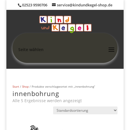
02523 9590706
service@kindundkegel-shop.de
Seite wählen
Start
/
Shop
/ Produkte verschlagwortet mit „innenbohrung“
innenbohrung
Alle 5 Ergebnisse werden angezeigt