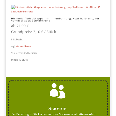
Hirnholz Abdeckkappe mit Innenbohrung, Kopf halbrund, für
40mm Ø Sackloch/Bohrung
ab
21,00
€
Grundpreis:
2,10
€
/
Stück
inkl. MwSt.
zzgl.
Versandkosten
*Lieferzeit:
3-5 Werktage
Inhalt: 10
Stück

Service
Bei Beratung zu Stickarbeiten oder Stickmaterial bitte anrufen: