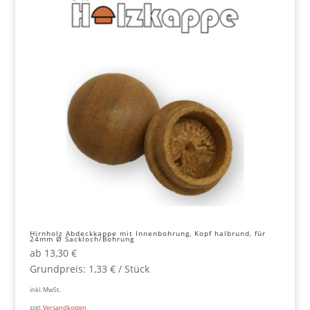
Hirnholz Abdeckkappe mit Innenbohrung, Kopf halbrund, für
24mm Ø Sackloch/Bohrung
ab
13,30
€
Grundpreis:
1,33
€
/
Stück
inkl. MwSt.
zzgl.
Versandkosten