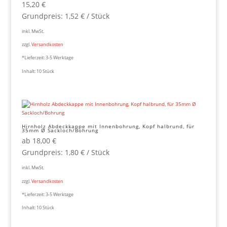
15,20
€
Grundpreis:
1,52
€
/
Stück
inkl. MwSt.
zzgl.
Versandkosten
*Lieferzeit:
3-5 Werktage
Inhalt: 10
Stück
Hirnholz Abdeckkappe mit Innenbohrung, Kopf halbrund, für
35mm Ø Sackloch/Bohrung
ab
18,00
€
Grundpreis:
1,80
€
/
Stück
inkl. MwSt.
zzgl.
Versandkosten
*Lieferzeit:
3-5 Werktage
Inhalt: 10
Stück